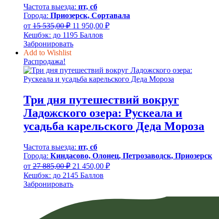
Частота выезда:
пт, сб
Города:
Приозерск, Сортавала
Первоначальная
Текущая
от
15 535,00
₽
11 950,00
₽
цена
цена:
Кешбэк:
до 1195 Баллов
составляла
11
Забронировать
15
950,00 ₽.
Add to Wishlist
535,00 ₽.
Распродажа!
Три дня путешествий вокруг
Ладожского озера: Рускеала и
усадьба карельского Деда Мороза
Частота выезда:
пт, сб
Города:
Киндасово, Олонец, Петрозаводск, Приозерск
Первоначальная
Текущая
от
27 885,00
₽
21 450,00
₽
цена
цена:
Кешбэк:
до 2145 Баллов
составляла
21
Забронировать
27
450,00 ₽.
885,00 ₽.