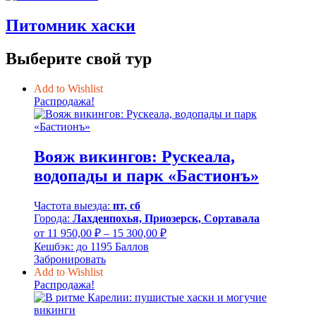
Питомник хаски
Выберите свой тур
Add to Wishlist
Распродажа!
Вояж викингов: Рускеала,
водопады и парк «Бастионъ»
Частота выезда:
пт, сб
Города:
Лахденпохья, Приозерск, Сортавала
Диапазон
от
11 950,00
₽
–
15 300,00
₽
цен:
Кешбэк:
до 1195 Баллов
11
Забронировать
950,00 ₽
Add to Wishlist
–
Распродажа!
15
300,00 ₽