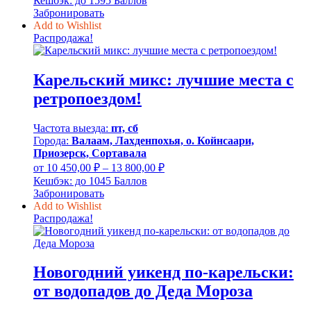
Кешбэк:
до 1595 Баллов
15
Забронировать
950,00 ₽
Add to Wishlist
–
Распродажа!
19
300,00 ₽
Карельский микс: лучшие места с
ретропоездом!
Частота выезда:
пт, сб
Города:
Валаам, Лахденпохья, о. Койнсаари,
Приозерск, Сортавала
Диапазон
от
10 450,00
₽
–
13 800,00
₽
цен:
Кешбэк:
до 1045 Баллов
10
Забронировать
450,00 ₽
Add to Wishlist
–
Распродажа!
13
800,00 ₽
Новогодний уикенд по-карельски:
от водопадов до Деда Мороза