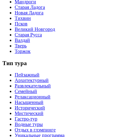
Мандроги
Старая Ладога
Новая Ладога
Тихвин
Псков
Великий Новгород
Старая Русса
Валдай
Тверь
Торжок
Тип тура
Пейзажный
Архитектурный
Развлекательный
Семейный
Релаксационный
Насыщенный
Исторический
Мистический
Гастро-тур
Водные туры
Отдых в глэмпинге
Уникальные программа