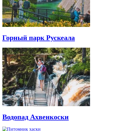
Горный парк Рускеала
Водопад Ахвенкоски