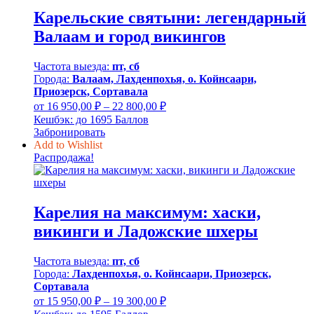
Карельские святыни: легендарный
Валаам и город викингов
Частота выезда:
пт, сб
Города:
Валаам, Лахденпохья, о. Койнсаари,
Приозерск, Сортавала
Диапазон
от
16 950,00
₽
–
22 800,00
₽
цен:
Кешбэк:
до 1695 Баллов
16
Забронировать
950,00 ₽
Add to Wishlist
–
Распродажа!
22
800,00 ₽
Карелия на максимум: хаски,
викинги и Ладожские шхеры
Частота выезда:
пт, сб
Города:
Лахденпохья, о. Койнсаари, Приозерск,
Сортавала
Диапазон
от
15 950,00
₽
–
19 300,00
₽
цен: