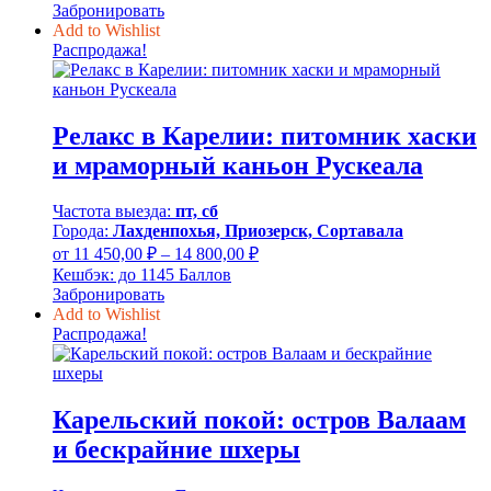
14
Забронировать
950,00 ₽
Add to Wishlist
–
Распродажа!
18
300,00 ₽
Релакс в Карелии: питомник хаски
и мраморный каньон Рускеала
Частота выезда:
пт, сб
Города:
Лахденпохья, Приозерск, Сортавала
Диапазон
от
11 450,00
₽
–
14 800,00
₽
цен:
Кешбэк:
до 1145 Баллов
11
Забронировать
450,00 ₽
Add to Wishlist
–
Распродажа!
14
800,00 ₽
Карельский покой: остров Валаам
и бескрайние шхеры