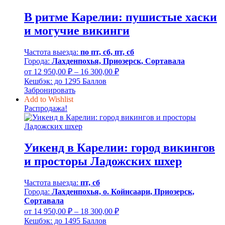
В ритме Карелии: пушистые хаски
и могучие викинги
Частота выезда:
по пт, сб, пт, сб
Города:
Лахденпохья, Приозерск, Сортавала
Диапазон
от
12 950,00
₽
–
16 300,00
₽
цен:
Кешбэк:
до 1295 Баллов
12
Забронировать
950,00 ₽
Add to Wishlist
–
Распродажа!
16
300,00 ₽
Уикенд в Карелии: город викингов
и просторы Ладожских шхер
Частота выезда:
пт, сб
Города:
Лахденпохья, о. Койнсаари, Приозерск,
Сортавала
Диапазон
от
14 950,00
₽
–
18 300,00
₽
цен:
Кешбэк:
до 1495 Баллов