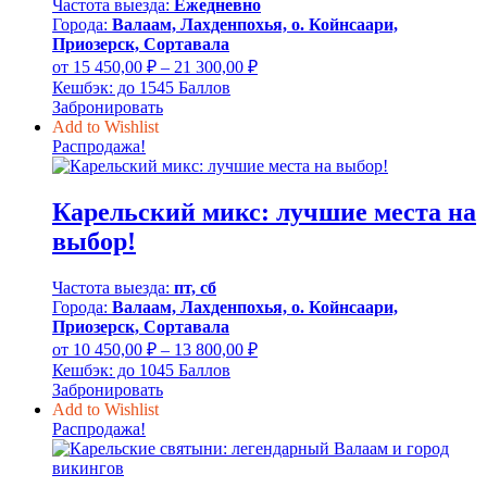
Частота выезда:
Ежедневно
Города:
Валаам, Лахденпохья, о. Койнсаари,
Приозерск, Сортавала
Диапазон
от
15 450,00
₽
–
21 300,00
₽
цен:
Кешбэк:
до 1545 Баллов
15
Забронировать
450,00 ₽
Add to Wishlist
–
Распродажа!
21
300,00 ₽
Карельский микс: лучшие места на
выбор!
Частота выезда:
пт, сб
Города:
Валаам, Лахденпохья, о. Койнсаари,
Приозерск, Сортавала
Диапазон
от
10 450,00
₽
–
13 800,00
₽
цен:
Кешбэк:
до 1045 Баллов
10
Забронировать
450,00 ₽
Add to Wishlist
–
Распродажа!
13
800,00 ₽