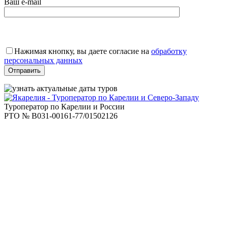
Ваш e-mail
Оставьте
это
Нажимая кнопку, вы даете согласие на
обработку
поле
персональных данных
пустым.
Туроператор по Карелии и России
РТО № В031-00161-77/01502126