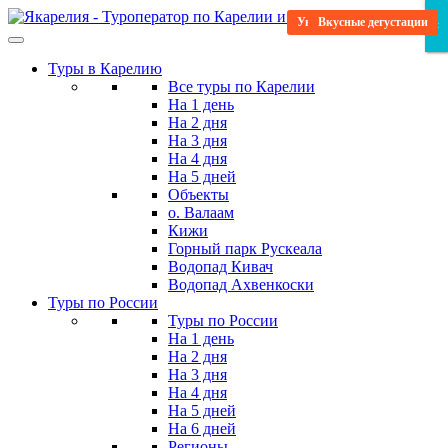
Skip
Уникальная программа
Посещение святых мест
Повышенный комфорт
Вкусные дегустации
Научитесь новому
Развлекательный
Релаксационный
Мистический
Водные туры
Пейзажный
Для детей
×
×
×
to
the
Туры в Карелию
content
Все туры по Карелии
На 1 день
На 2 дня
На 3 дня
На 4 дня
На 5 дней
Объекты
о. Валаам
Кижи
Горный парк Рускеала
Водопад Кивач
Водопад Ахвенкоски
Туры по России
Туры по России
На 1 день
На 2 дня
На 3 дня
На 4 дня
На 5 дней
На 6 дней
Регионы