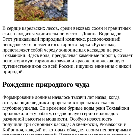
В сердце карельских лесов, среди вековых сосен и гранитных
скал, находится удивительное место – Долина Водопадов.
Этот уникальный природный комплекс, расположенный
неподалёку от знаменитого горного парка «Рускеала»,
представляет собой череду живописных каскадов на реке
Тохмайоки. Здесь вода, преодолевая каменные пороги, создаёт
неповторимую гармонию звуков и красок, привлекающую
путешественников со всей России, ищущих единения с дикой
природой.
Рождение природного чуда
Формирование долины началось тысячи лет назад, когда
отступающие ледники прорезали в карельских скалах
глубокие ущелья. Со временем бурные воды реки Тохмайоки
продолжили эту работу, создав целую серию водопадов
различной высоты и мощности. Особую известность
получили три основных каскада: Ахвенкоски, Рюмакоски и
Койриноя, каждый из которых обладает своим неповторимым