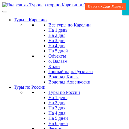
Skip
В гости к Деду Морозу
Отпуск в Карелии
Исторический
Мистический
Гастро-тур
×
×
×
to
the
Туры в Карелию
content
Все туры по Карелии
На 1 день
На 2 дня
На 3 дня
На 4 дня
На 5 дней
Объекты
о. Валаам
Кижи
Горный парк Рускеала
Водопад Кивач
Водопад Ахвенкоски
Туры по России
Туры по России
На 1 день
На 2 дня
На 3 дня
На 4 дня
На 5 дней
На 6 дней
Регионы