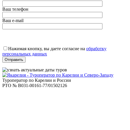
Ваш телефон
Ваш e-mail
Оставьте
это
Нажимая кнопку, вы даете согласие на
обработку
поле
персональных данных
пустым.
Туроператор по Карелии и России
РТО № В031-00161-77/01502126