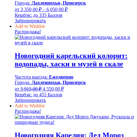
Города:
Лахденпохья, Приозерск
Диапазон
от
3 350,00
₽
–
6 050,00
₽
цен:
Кешбэк:
до 335 Баллов
3
Забронировать
350,00 ₽
Add to Wishlist
–
Распродажа!
6
050,00 ₽
Новогодний карельский колорит:
водопады, хаски и музей в скале
Частота выезда:
Ежедневно
Города:
Лахденпохья, Приозерск
Первоначальная
Текущая
от
5 915,00
₽
4 550,00
₽
цена
цена:
Кешбэк:
до 455 Баллов
составляла
4
Забронировать
5
550,00 ₽.
Add to Wishlist
915,00 ₽.
Распродажа!
Новогодняя Карелия: Дед Мороз