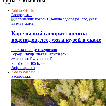
Туры с объектом
Add to Wishlist
Распродажа!
Карельский колорит: долина
водопадов, лес, уха и музей в скале
Частота выезда:
Ежедневно
Города:
Лахденпохья, Приозерск
Диапазон
от
4 050,00
₽
–
5 300,00
₽
цен:
Кешбэк:
до 405 Баллов
4
Забронировать
050,00 ₽
Add to Wishlist
–
Распродажа!
5
300,00 ₽