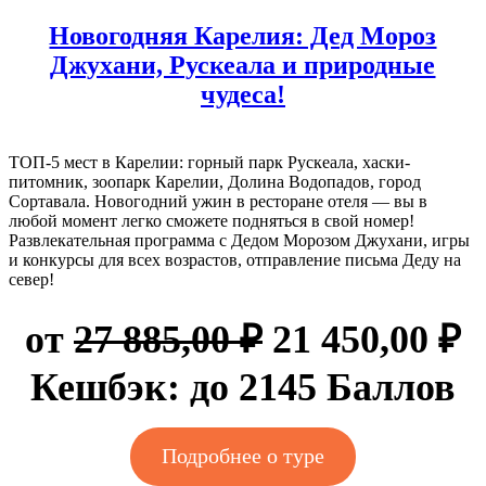
Новогодняя Карелия: Дед Мороз
Джухани, Рускеала и природные
чудеса!
ТОП-5 мест в Карелии: горный парк Рускеала, хаски-
питомник, зоопарк Карелии, Долина Водопадов, город
Сортавала. Новогодний ужин в ресторане отеля — вы в
любой момент легко сможете подняться в свой номер!
Развлекательная программа с Дедом Морозом Джухани, игры
и конкурсы для всех возрастов, отправление письма Деду на
север!
Первоначал
Т
от
27 885,00
₽
21 450,00
₽
цена
ц
Кешбэк:
до 2145 Баллов
составляла
2
Подробнее о туре
27
4