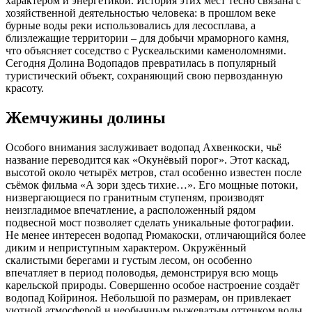
характером и энергетикой. История этих мест тесно связана с
хозяйственной деятельностью человека: в прошлом веке
бурные воды реки использовались для лесосплава, а
близлежащие территории – для добычи мраморного камня,
что объясняет соседство с Рускеальскими каменоломнями.
Сегодня Долина Водопадов превратилась в популярный
туристический объект, сохраняющий свою первозданную
красоту.
Жемчужины долины
Особого внимания заслуживает водопад Ахвенкоски, чьё
название переводится как «Окунёвый порог». Этот каскад,
высотой около четырёх метров, стал особенно известен после
съёмок фильма «А зори здесь тихие…». Его мощные потоки,
низвергающиеся по гранитным ступеням, производят
неизгладимое впечатление, а расположенный рядом
подвесной мост позволяет сделать уникальные фотографии.
Не менее интересен водопад Рюмакоски, отличающийся более
диким и неприступным характером. Окружённый
скалистыми берегами и густым лесом, он особенно
впечатляет в период половодья, демонстрируя всю мощь
карельской природы. Совершенно особое настроение создаёт
водопад Койриноя. Небольшой по размерам, он привлекает
уютной атмосферой и необычным рыжеватым оттенком воды,