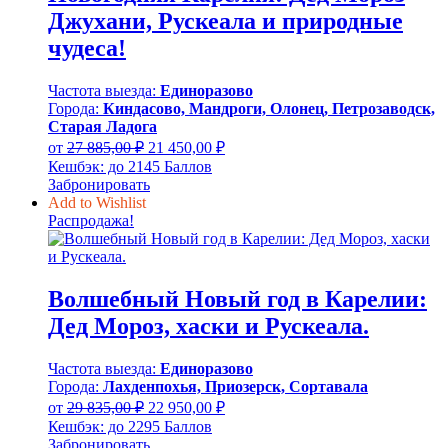
Джухани, Рускеала и природные
чудеса!
Частота выезда:
Единоразово
Города:
Киндасово, Мандроги, Олонец, Петрозаводск,
Старая Ладога
Первоначальная
Текущая
от
27 885,00
₽
21 450,00
₽
цена
цена:
Кешбэк:
до 2145 Баллов
составляла
21
Забронировать
27
450,00 ₽.
Add to Wishlist
885,00 ₽.
Распродажа!
Волшебный Новый год в Карелии:
Дед Мороз, хаски и Рускеала.
Частота выезда:
Единоразово
Города:
Лахденпохья, Приозерск, Сортавала
Первоначальная
Текущая
от
29 835,00
₽
22 950,00
₽
цена
цена:
Кешбэк:
до 2295 Баллов
составляла
22
Забронировать