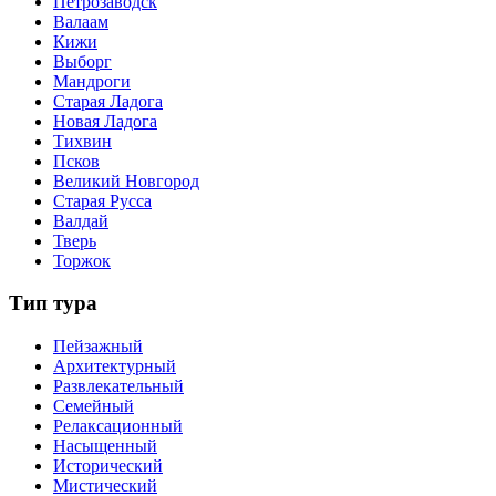
Петрозаводск
Валаам
Кижи
Выборг
Мандроги
Старая Ладога
Новая Ладога
Тихвин
Псков
Великий Новгород
Старая Русса
Валдай
Тверь
Торжок
Тип тура
Пейзажный
Архитектурный
Развлекательный
Семейный
Релаксационный
Насыщенный
Исторический
Мистический