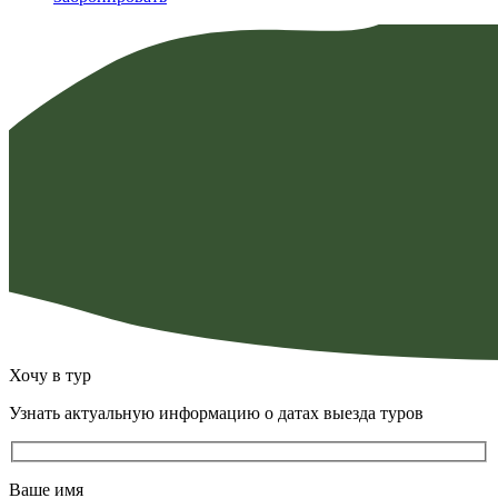
29
950,00 ₽.
835,00 ₽.
Хочу в тур
Узнать актуальную информацию о датах выезда туров
Ваше имя