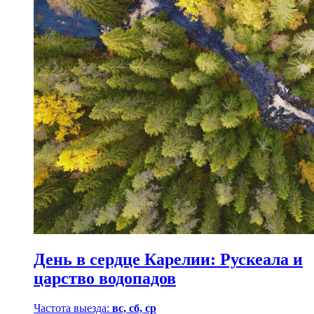
День в сердце Карелии: Рускеала и
царство водопадов
Частота выезда:
вс, сб, ср