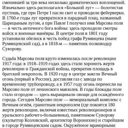
сменившей за три века несколько драматических воплощений.
Изначально здесь располагался «Большой луг» — болотистая
пустошь, где при Петре I пасли скот и проводили фейерверки.
В 1760-е годы луг превратился в парадный плац, названный
Царицыным лугом, а при Павле I получил имя Марсова поля
— в честь античного бога войны: здесь проходили смотры
войск и военные манёвры. В центре поля в 1801 году
установили обелиск в честь побед графа Румянцева (ныне
Румянцевский сад), а в 1818-м — памятник полководцу
Суворову.
Судьба Марсова поля круто изменилась после революции
1917 года: в 1918–1919 годах здесь стали хоронить жертв
революции и Гражданской войны, превратив площадь в
братский некрополь. В 1920 году в центре зажгли Вечный
огонь (первый в России), доставляя газ с завода по
временному трубопроводу, а в 1957 году огонь перенесли на
Марсово поле от ленинского мавзолея. В годы блокады поле
стало огородом — здесь выращивали овощи для осаждённого
города. Сегодня Марсово поле — мемориальный комплекс с
Вечным огнём, гранитным некрополем (где покоятся 180
жертв революции, включая известных революционеров и
уральского рабочего-большевика), памятником Суворову
(скульптор Козловский, архитектор Воронихин) и старейшим
в городе Румянцевским садом. Окружённое мраморными