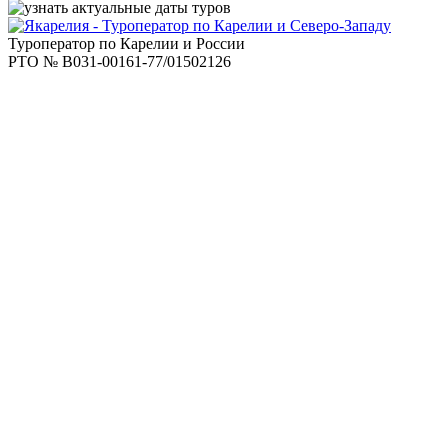
Туроператор по Карелии и России
РТО № В031-00161-77/01502126