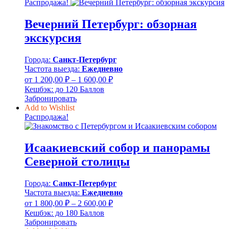
–
Распродажа!
1
Вечерний Петербург: обзорная
950,00 ₽
экскурсия
Города:
Санкт-Петербург
Частота выезда:
Ежедневно
Диапазон
от
1 200,00
₽
–
1 600,00
₽
цен:
Кешбэк:
до 120 Баллов
1
Забронировать
200,00 ₽
Add to Wishlist
–
Распродажа!
1
600,00 ₽
Исаакиевский собор и панорамы
Северной столицы
Города:
Санкт-Петербург
Частота выезда:
Ежедневно
Диапазон
от
1 800,00
₽
–
2 600,00
₽
цен:
Кешбэк:
до 180 Баллов
1
Забронировать