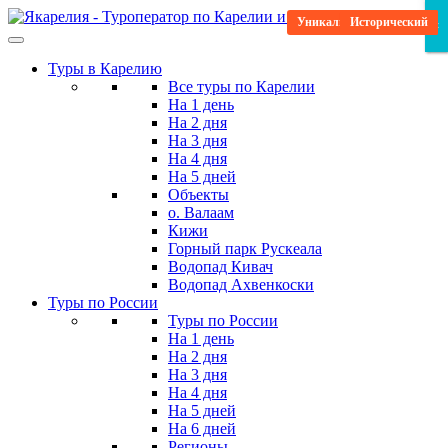
Skip
Уникальная программа
Посещение святых мест
Отпуск в Карелии
Релаксационный
Исторический
Исторический
Бюджетные
×
×
×
to
the
Туры в Карелию
content
Все туры по Карелии
На 1 день
На 2 дня
На 3 дня
На 4 дня
На 5 дней
Объекты
о. Валаам
Кижи
Горный парк Рускеала
Водопад Кивач
Водопад Ахвенкоски
Туры по России
Туры по России
На 1 день
На 2 дня
На 3 дня
На 4 дня
На 5 дней
На 6 дней
Регионы