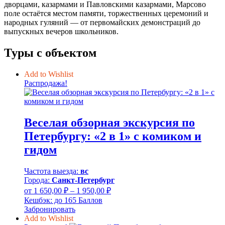
дворцами, казармами и Павловскими казармами, Марсово
поле остаётся местом памяти, торжественных церемоний и
народных гуляний — от первомайских демонстраций до
выпускных вечеров школьников.
Туры с объектом
Add to Wishlist
Распродажа!
Веселая обзорная экскурсия по
Петербургу: «2 в 1» с комиком и
гидом
Частота выезда:
вс
Города:
Санкт-Петербург
Диапазон
от
1 650,00
₽
–
1 950,00
₽
цен:
Кешбэк:
до 165 Баллов
1
Забронировать
650,00 ₽
Add to Wishlist