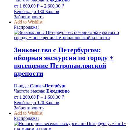
Диапазон
от
1 800,00
₽
–
2 600,00
₽
цен:
Кешбэк:
до 180 Баллов
1
Забронировать
800,00 ₽
Add to Wishlist
–
Распродажа!
2
600,00 ₽
Знакомство с Петербургом:
обзорная экскурсия по городу +
посещение Петропавловской
крепости
Города:
Санкт-Петербург
Частота выезда:
Ежедневно
Диапазон
от
1 200,00
₽
–
1 600,00
₽
цен:
Кешбэк:
до 120 Баллов
1
Забронировать
200,00 ₽
Add to Wishlist
–
Распродажа!
1
600,00 ₽