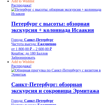
800,00 ₽
Add to Wishlist
–
Распродажа!
2
600,00 ₽
Петербург с высоты: обзорная
экскурсия + колоннада Исаакия
Города:
Санкт-Петербург
Частота выезда:
Ежедневно
Диапазон
от
1 800,00
₽
–
2 600,00
₽
цен:
Кешбэк:
до 180 Баллов
1
Забронировать
800,00 ₽
Add to Wishlist
–
Распродажа!
2
600,00 ₽
Санкт-Петербург: обзорная
экскурсия и сокровища Эрмитажа
Города:
Санкт-Петербург
Частота выезда:
Ежедневно