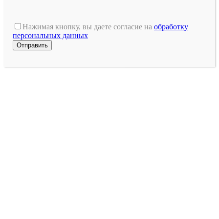
Оставьте
это
Нажимая кнопку, вы даете согласие на
обработку
поле
персональных данных
пустым.