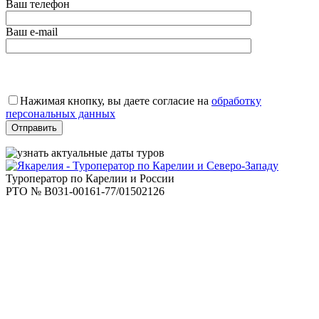
Ваш телефон
Ваш e-mail
Оставьте
это
Нажимая кнопку, вы даете согласие на
обработку
поле
персональных данных
пустым.
Туроператор по Карелии и России
РТО № В031-00161-77/01502126