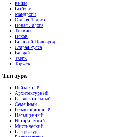
Кижи
Выборг
Мандроги
Старая Ладога
Новая Ладога
Тихвин
Псков
Великий Новгород
Старая Русса
Валдай
Тверь
Торжок
Тип тура
Пейзажный
Архитектурный
Развлекательный
Семейный
Релаксационный
Насыщенный
Исторический
Мистический
Гастро-тур