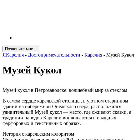
Позвоните мне
ЯКарелия
-
Достопримечательности
-
Карелия
-
Музей Кукол
Музей Кукол
Музей кукол в Петрозаводске: волшебный мир за стеклом
В самом сердце карельской столицы, в уютном старинном
здании на набережной Онежского озера, расположился
удивительный Музей кукол — место, где оживают сказки, а
традиции народов Карелии воплощаются в изящных
фарфоровых и текстильных образах.
История с карельским колоритом
Музей открыл свои двери в 2000 году, но его коллекция