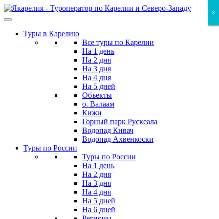
Skip
×
×
×
to
the
Туры в Карелию
content
Все туры по Карелии
На 1 день
На 2 дня
На 3 дня
На 4 дня
На 5 дней
Объекты
о. Валаам
Кижи
Горный парк Рускеала
Водопад Кивач
Водопад Ахвенкоски
Туры по России
Туры по России
На 1 день
На 2 дня
На 3 дня
На 4 дня
На 5 дней
На 6 дней
Регионы