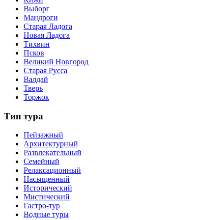
Выборг
Мандроги
Старая Ладога
Новая Ладога
Тихвин
Псков
Великий Новгород
Старая Русса
Валдай
Тверь
Торжок
Тип тура
Пейзажный
Архитектурный
Развлекательный
Семейный
Релаксационный
Насыщенный
Исторический
Мистический
Гастро-тур
Водные туры