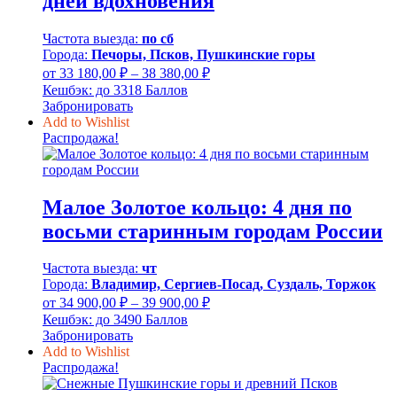
дней вдохновения
Частота выезда:
по сб
Города:
Печоры, Псков, Пушкинские горы
Диапазон
от
33 180,00
₽
–
38 380,00
₽
цен:
Кешбэк:
до 3318 Баллов
33
Забронировать
180,00 ₽
Add to Wishlist
–
Распродажа!
38
380,00 ₽
Малое Золотое кольцо: 4 дня по
восьми старинным городам России
Частота выезда:
чт
Города:
Владимир, Сергиев-Посад, Суздаль, Торжок
Диапазон
от
34 900,00
₽
–
39 900,00
₽
цен:
Кешбэк:
до 3490 Баллов
34
Забронировать
900,00 ₽
Add to Wishlist
–
Распродажа!
39