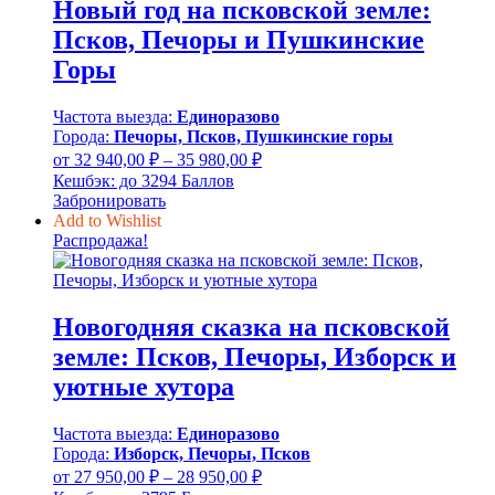
Новый год на псковской земле:
Псков, Печоры и Пушкинские
Горы
Частота выезда:
Единоразово
Города:
Печоры, Псков, Пушкинские горы
Диапазон
от
32 940,00
₽
–
35 980,00
₽
цен:
Кешбэк:
до 3294 Баллов
32
Забронировать
940,00 ₽
Add to Wishlist
–
Распродажа!
35
980,00 ₽
Новогодняя сказка на псковской
земле: Псков, Печоры, Изборск и
уютные хутора
Частота выезда:
Единоразово
Города:
Изборск, Печоры, Псков
Диапазон
от
27 950,00
₽
–
28 950,00
₽
цен: