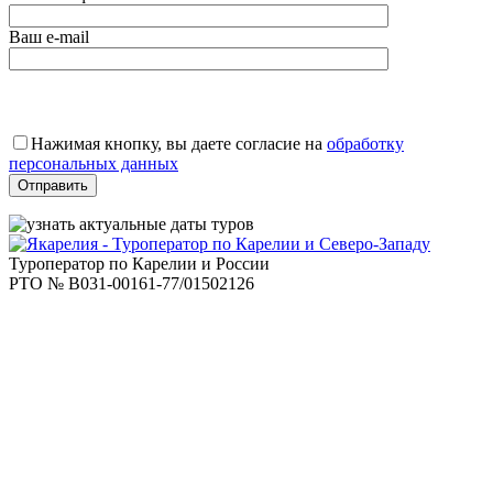
Ваш e-mail
Оставьте
это
Нажимая кнопку, вы даете согласие на
обработку
поле
персональных данных
пустым.
Туроператор по Карелии и России
РТО № В031-00161-77/01502126