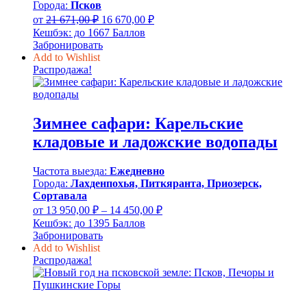
Города:
Псков
Первоначальная
Текущая
от
21 671,00
₽
16 670,00
₽
цена
цена:
Кешбэк:
до 1667 Баллов
составляла
16
Забронировать
21
670,00 ₽.
Add to Wishlist
671,00 ₽.
Распродажа!
Зимнее сафари: Карельские
кладовые и ладожские водопады
Частота выезда:
Ежедневно
Города:
Лахденпохья, Питкяранта, Приозерск,
Сортавала
Диапазон
от
13 950,00
₽
–
14 450,00
₽
цен:
Кешбэк:
до 1395 Баллов
13
Забронировать
950,00 ₽
Add to Wishlist
–
Распродажа!
14
450,00 ₽