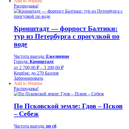
500,00 ₽
Add to Wishlist
–
Распродажа!
4
500,00 ₽
Кронштадт — форпост Балтики:
тур из Петербурга с прогулкой по
воде
Частота выезда:
Ежедневно
Города:
Кронштадт
Диапазон
от
2 700,00
₽
–
3 200,00
₽
цен:
Кешбэк:
до 270 Баллов
2
Забронировать
700,00 ₽
Add to Wishlist
–
Распродажа!
3
200,00 ₽
По Псковской земле: Гдов – Псков
– Себеж
Частота выезда:
по сб