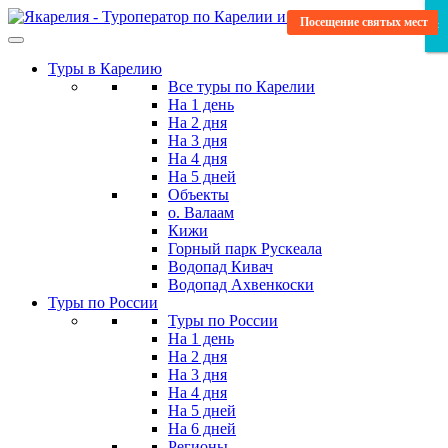
Skip
Уникальная программа
Посещение святых мест
Посещение святых мест
Отдых в глэмпинге
Научитесь новому
Мистический
Бюджетные
Бюджетные
Гастро-тур
×
×
×
to
the
Туры в Карелию
content
Все туры по Карелии
На 1 день
На 2 дня
На 3 дня
На 4 дня
На 5 дней
Объекты
о. Валаам
Кижи
Горный парк Рускеала
Водопад Кивач
Водопад Ахвенкоски
Туры по России
Туры по России
На 1 день
На 2 дня
На 3 дня
На 4 дня
На 5 дней
На 6 дней
Регионы