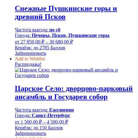
900,00 ₽
Снежные Пушкинские горы и
древний Псков
Частота выезда:
по сб
Города:
Печоры, Псков, Пушкинские горы
Диапазон
от
27 850,00
₽
–
30 680,00
₽
цен:
Кешбэк:
до 2785 Баллов
27
Забронировать
850,00 ₽
Add to Wishlist
–
Распродажа!
30
680,00 ₽
Царское Село: дворцово-парковый
ансамбль и Государев собор
Частота выезда:
Ежедневно
Города:
Санкт-Петербург
Диапазон
от
1 500,00
₽
–
4 500,00
₽
цен:
Кешбэк:
до 150 Баллов
1
Забронировать