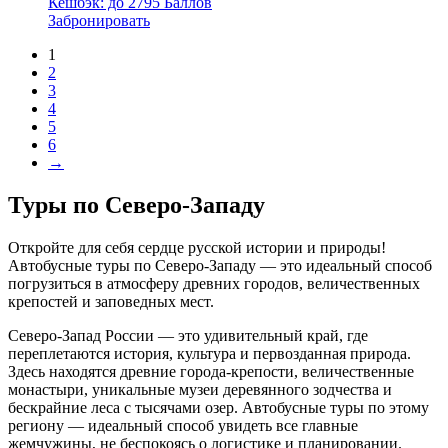
Кешбэк:
до 2795 Баллов
27
Забронировать
950,00 ₽
1
–
2
28
3
950,00 ₽
4
5
6
→
Туры по Северо-Западу
Откройте для себя сердце русской истории и природы!
Автобусные туры по Северо-Западу — это идеальный способ
погрузиться в атмосферу древних городов, величественных
крепостей и заповедных мест.
Северо-Запад России — это удивительный край, где
переплетаются история, культура и первозданная природа.
Здесь находятся древние города-крепости, величественные
монастыри, уникальные музеи деревянного зодчества и
бескрайние леса с тысячами озер. Автобусные туры по этому
региону — идеальный способ увидеть все главные
жемчужины, не беспокоясь о логистике и планировании.