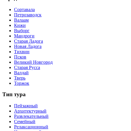
Сортавала
Петрозаводск
Валаам
Кижи
Выборг
Мандроги
Старая Ладога
Новая Ладога
Тихвин
Псков
Великий Новгород
Старая Русса
Валдай
Тверь
Торжок
Тип тура
Пейзажный
Архитектурный
Развлекательный
Семейный
Релаксационный