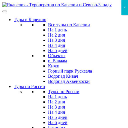
Skip
×
×
×
to
the
Туры в Карелию
content
Все туры по Карелии
На 1 день
На 2 дня
На 3 дня
На 4 дня
На 5 дней
Объекты
о. Валаам
Кижи
Горный парк Рускеала
Водопад Кивач
Водопад Ахвенкоски
Туры по России
Туры по России
На 1 день
На 2 дня
На 3 дня
На 4 дня
На 5 дней
На 6 дней
Регионы