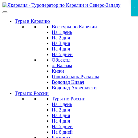
Skip
×
×
×
to
the
Туры в Карелию
content
Все туры по Карелии
На 1 день
На 2 дня
На 3 дня
На 4 дня
На 5 дней
Объекты
о. Валаам
Кижи
Горный парк Рускеала
Водопад Кивач
Водопад Ахвенкоски
Туры по России
Туры по России
На 1 день
На 2 дня
На 3 дня
На 4 дня
На 5 дней
На 6 дней
Регионы