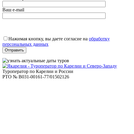
Ваш e-mail
Оставьте
это
Нажимая кнопку, вы даете согласие на
обработку
поле
персональных данных
пустым.
Туроператор по Карелии и России
РТО № В031-00161-77/01502126