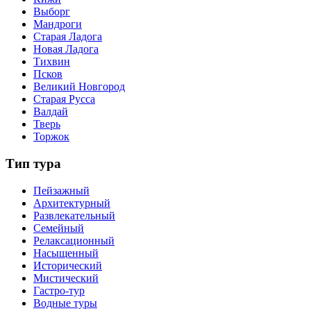
Выборг
Мандроги
Старая Ладога
Новая Ладога
Тихвин
Псков
Великий Новгород
Старая Русса
Валдай
Тверь
Торжок
Тип тура
Пейзажный
Архитектурный
Развлекательный
Семейный
Релаксационный
Насыщенный
Исторический
Мистический
Гастро-тур
Водные туры