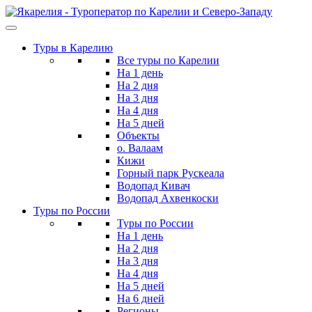
Skip
to
the
Туры в Карелию
content
Все туры по Карелии
На 1 день
На 2 дня
На 3 дня
На 4 дня
На 5 дней
Объекты
о. Валаам
Кижи
Горный парк Рускеала
Водопад Кивач
Водопад Ахвенкоски
Туры по России
Туры по России
На 1 день
На 2 дня
На 3 дня
На 4 дня
На 5 дней
На 6 дней
Регионы