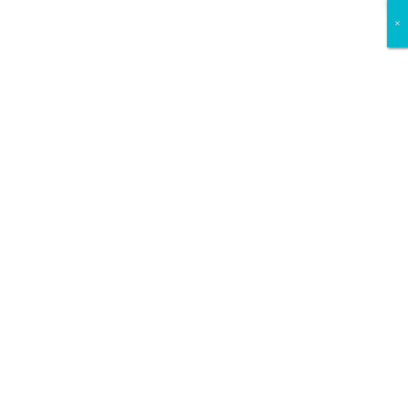
×
×
×