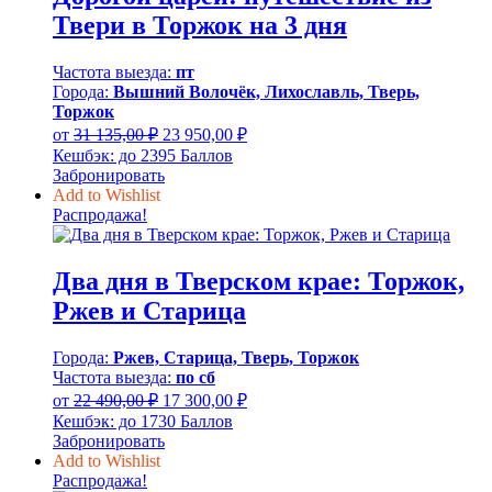
Твери в Торжок на 3 дня
Частота выезда:
пт
Города:
Вышний Волочёк, Лихославль, Тверь,
Торжок
Первоначальная
Текущая
от
31 135,00
₽
23 950,00
₽
цена
цена:
Кешбэк:
до 2395 Баллов
составляла
23
Забронировать
31
950,00 ₽.
Add to Wishlist
135,00 ₽.
Распродажа!
Два дня в Тверском крае: Торжок,
Ржев и Старица
Города:
Ржев, Старица, Тверь, Торжок
Частота выезда:
по сб
Первоначальная
Текущая
от
22 490,00
₽
17 300,00
₽
цена
цена:
Кешбэк:
до 1730 Баллов
составляла
17
Забронировать
22
300,00 ₽.
Add to Wishlist
490,00 ₽.
Распродажа!