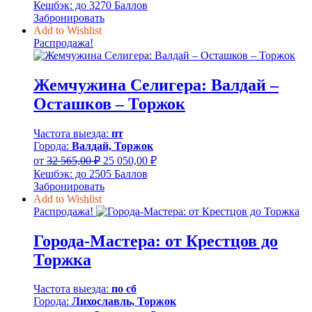
цена
цена:
Кешбэк:
до 3270 Баллов
составляла
32
Забронировать
42
700,00 ₽.
Add to Wishlist
510,00 ₽.
Распродажа!
Жемчужина Селигера: Валдай –
Осташков – Торжок
Частота выезда:
пт
Города:
Валдай, Торжок
Первоначальная
Текущая
от
32 565,00
₽
25 050,00
₽
цена
цена:
Кешбэк:
до 2505 Баллов
составляла
25
Забронировать
32
050,00 ₽.
Add to Wishlist
565,00 ₽.
Распродажа!
Города-Мастера: от Крестцов до
Торжка
Частота выезда:
по сб
Города:
Лихославль, Торжок