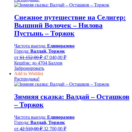
39
900,00 ₽
Снежное путешествие на Селигер:
Вышний Волочек – Нилова
Пустынь – Торжок
Частота выезда:
Единоразово
Города:
Валдай, Торжок
Первоначальная
Текущая
от
61 152,00
₽
47 040,00
₽
цена
цена:
Кешбэк:
до 4704 Баллов
составляла
47
Забронировать
61
040,00 ₽.
Add to Wishlist
152,00 ₽.
Распродажа!
Зимняя сказка: Валдай – Осташков
– Торжок
Частота выезда:
Единоразово
Города:
Валдай, Торжок
Первоначальная
Текущая
от
42 510,00
₽
32 700,00
₽