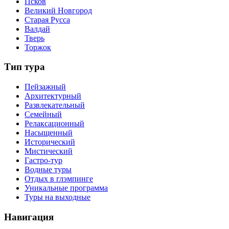
Псков
Великий Новгород
Старая Русса
Валдай
Тверь
Торжок
Тип тура
Пейзажный
Архитектурный
Развлекательный
Семейный
Релаксационный
Насыщенный
Исторический
Мистический
Гастро-тур
Водные туры
Отдых в глэмпинге
Уникальные программа
Туры на выходные
Навигация