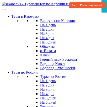
Skip
Активные развлечения
Повышенный комфорт
Отпуск в Карелии
Научитесь новому
Научитесь новому
Развлекательный
Релаксационный
Насыщенный
Для детей
×
×
×
to
the
Туры в Карелию
content
Все туры по Карелии
На 1 день
На 2 дня
На 3 дня
На 4 дня
На 5 дней
Объекты
о. Валаам
Кижи
Горный парк Рускеала
Водопад Кивач
Водопад Ахвенкоски
Туры по России
Туры по России
На 1 день
На 2 дня
На 3 дня
На 4 дня
На 5 дней
На 6 дней
Регионы