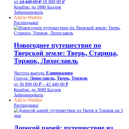
Первоначальная
Текущая
от
24 440,00
₽
18 800,00
₽
цена
цена:
Кешбэк:
до 1880 Баллов
составляла
18
Забронировать
24
800,00 ₽.
Add to Wishlist
440,00 ₽.
Распродажа!
Новогоднее путешествие по
Тверской земле: Тверь, Старица,
Торжок, Лихославль
Частота выезда:
Единоразово
Города:
Лихославль, Тверь, Торжок
Диапазон
от
36 890,00
₽
–
42 440,00
₽
цен:
Кешбэк:
до 3689 Баллов
36
Забронировать
890,00 ₽
Add to Wishlist
–
Распродажа!
42
440,00 ₽
Дорогой царей: путешествие из