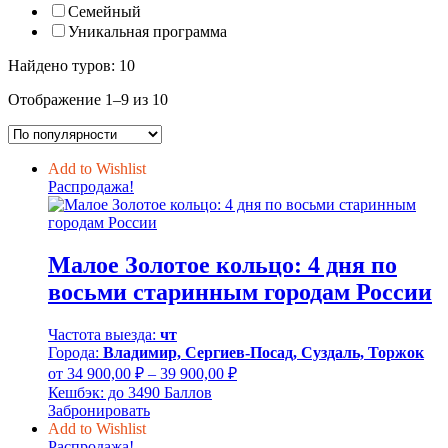
Семейный
Уникальная программа
Найдено туров: 10
Сортировка:
Отображение 1–9 из 10
по
популярности
Add to Wishlist
Распродажа!
Малое Золотое кольцо: 4 дня по
восьми старинным городам России
Частота выезда:
чт
Города:
Владимир, Сергиев-Посад, Суздаль, Торжок
Диапазон
от
34 900,00
₽
–
39 900,00
₽
цен:
Кешбэк:
до 3490 Баллов
34
Забронировать
900,00 ₽
Add to Wishlist
–
Распродажа!