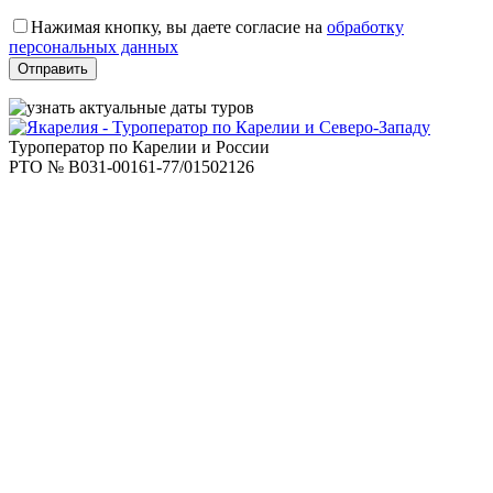
Оставьте
это
Нажимая кнопку, вы даете согласие на
обработку
поле
персональных данных
пустым.
Туроператор по Карелии и России
РТО № В031-00161-77/01502126