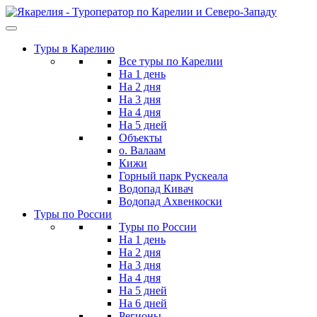
Skip
to
the
Туры в Карелию
content
Все туры по Карелии
На 1 день
На 2 дня
На 3 дня
На 4 дня
На 5 дней
Объекты
о. Валаам
Кижи
Горный парк Рускеала
Водопад Кивач
Водопад Ахвенкоски
Туры по России
Туры по России
На 1 день
На 2 дня
На 3 дня
На 4 дня
На 5 дней
На 6 дней
Регионы