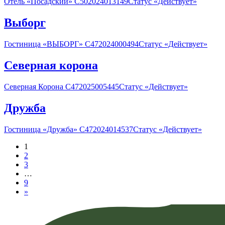
Отель «Посадский» С502024013149Статус «Действует»
Выборг
Гостиница «ВЫБОРГ» С472024000494Статус «Действует»
Северная корона
Северная Корона С472025005445Статус «Действует»
Дружба
Гостиница «Дружба» С472024014537Статус «Действует»
1
2
3
…
9
»