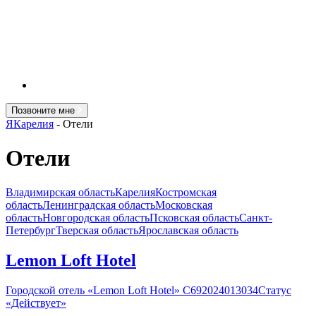
Позвоните мне
ЯКарелия
-
Отели
Отели
Владимирская область
Карелия
Костромская
область
Ленинградская область
Московская
область
Новгородская область
Псковская область
Санкт-
Петербург
Тверская область
Ярославская область
Lemon Loft Hotel
Городской отель «Lemon Loft Hotel» С692024013034Статус
«Действует»