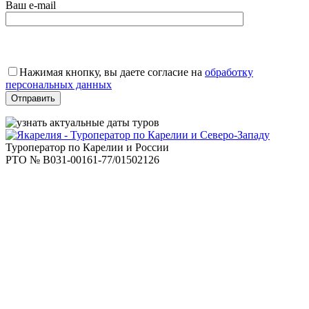
Ваш e-mail
Оставьте
это
Нажимая кнопку, вы даете согласие на
обработку
поле
персональных данных
пустым.
Туроператор по Карелии и России
РТО № В031-00161-77/01502126