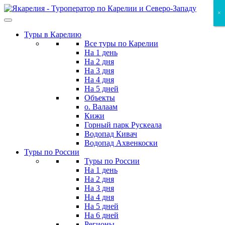
Skip
×
×
×
to
the
Туры в Карелию
content
Все туры по Карелии
На 1 день
На 2 дня
На 3 дня
На 4 дня
На 5 дней
Объекты
о. Валаам
Кижи
Горный парк Рускеала
Водопад Кивач
Водопад Ахвенкоски
Туры по России
Туры по России
На 1 день
На 2 дня
На 3 дня
На 4 дня
На 5 дней
На 6 дней
Регионы