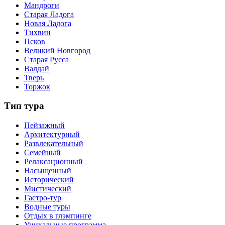
Мандроги
Старая Ладога
Новая Ладога
Тихвин
Псков
Великий Новгород
Старая Русса
Валдай
Тверь
Торжок
Тип тура
Пейзажный
Архитектурный
Развлекательный
Семейный
Релаксационный
Насыщенный
Исторический
Мистический
Гастро-тур
Водные туры
Отдых в глэмпинге
Уникальные программа