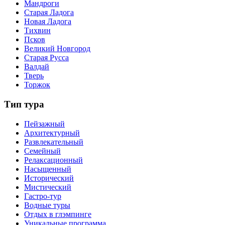
Мандроги
Старая Ладога
Новая Ладога
Тихвин
Псков
Великий Новгород
Старая Русса
Валдай
Тверь
Торжок
Тип тура
Пейзажный
Архитектурный
Развлекательный
Семейный
Релаксационный
Насыщенный
Исторический
Мистический
Гастро-тур
Водные туры
Отдых в глэмпинге
Уникальные программа