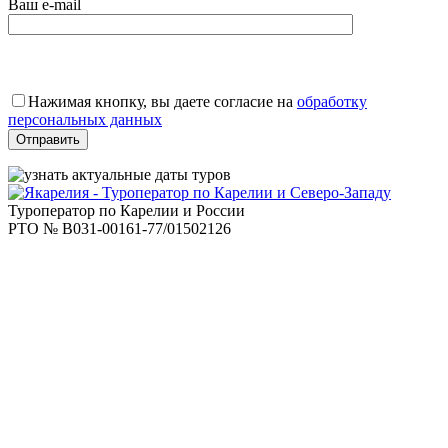
Ваш e-mail
Оставьте
это
Нажимая кнопку, вы даете согласие на
обработку
поле
персональных данных
пустым.
Туроператор по Карелии и России
РТО № В031-00161-77/01502126