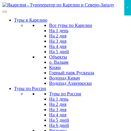
Skip
×
×
×
to
the
Туры в Карелию
content
Все туры по Карелии
На 1 день
На 2 дня
На 3 дня
На 4 дня
На 5 дней
Объекты
о. Валаам
Кижи
Горный парк Рускеала
Водопад Кивач
Водопад Ахвенкоски
Туры по России
Туры по России
На 1 день
На 2 дня
На 3 дня
На 4 дня
На 5 дней
На 6 дней
Регионы