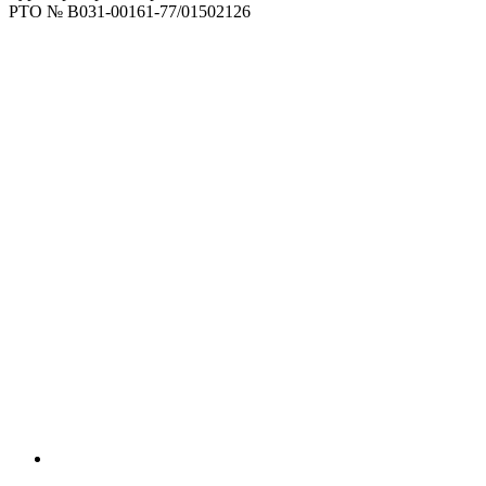
РТО № В031-00161-77/01502126