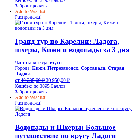
Кешбэк:
до 2495 Баллов
составляла
24
Забронировать
32
950,00 ₽.
Add to Wishlist
435,00 ₽.
Распродажа!
Гранд тур по Карелии: Ладога,
шхеры, Кижи и водопады за 3 дня
Частота выезда:
вт, пт
Города:
Кижи, Петрозаводск, Сортавала, Старая
Ладога
Первоначальная
Текущая
от
40 235,00
₽
30 950,00
₽
цена
цена:
Кешбэк:
до 3095 Баллов
составляла
30
Забронировать
40
950,00 ₽.
Add to Wishlist
235,00 ₽.
Распродажа!
Водопады и Шхеры: Большое
путешествие по кругу Ладоги