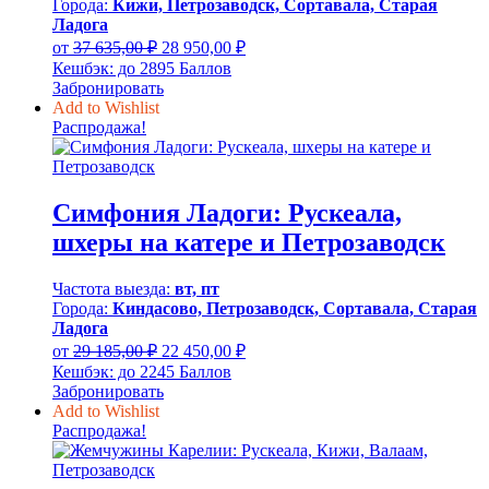
Города:
Кижи, Петрозаводск, Сортавала, Старая
Ладога
Первоначальная
Текущая
от
37 635,00
₽
28 950,00
₽
цена
цена:
Кешбэк:
до 2895 Баллов
составляла
28
Забронировать
37
950,00 ₽.
Add to Wishlist
635,00 ₽.
Распродажа!
Симфония Ладоги: Рускеала,
шхеры на катере и Петрозаводск
Частота выезда:
вт, пт
Города:
Киндасово, Петрозаводск, Сортавала, Старая
Ладога
Первоначальная
Текущая
от
29 185,00
₽
22 450,00
₽
цена
цена:
Кешбэк:
до 2245 Баллов
составляла
22
Забронировать
29
450,00 ₽.
Add to Wishlist
185,00 ₽.
Распродажа!