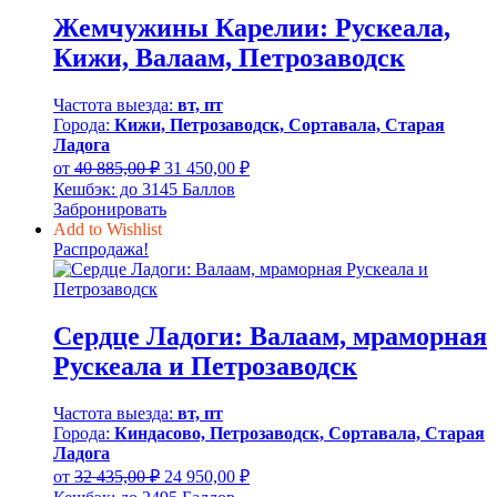
Жемчужины Карелии: Рускеала,
Кижи, Валаам, Петрозаводск
Частота выезда:
вт, пт
Города:
Кижи, Петрозаводск, Сортавала, Старая
Ладога
Первоначальная
Текущая
от
40 885,00
₽
31 450,00
₽
цена
цена:
Кешбэк:
до 3145 Баллов
составляла
31
Забронировать
40
450,00 ₽.
Add to Wishlist
885,00 ₽.
Распродажа!
Сердце Ладоги: Валаам, мраморная
Рускеала и Петрозаводск
Частота выезда:
вт, пт
Города:
Киндасово, Петрозаводск, Сортавала, Старая
Ладога
Первоначальная
Текущая
от
32 435,00
₽
24 950,00
₽
цена
цена: