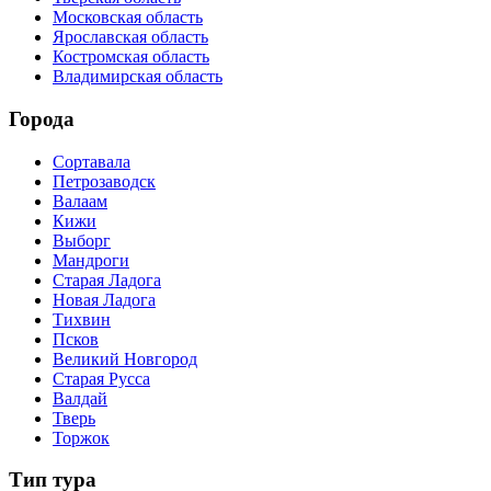
Московская область
Ярославская область
Костромская область
Владимирская область
Города
Сортавала
Петрозаводск
Валаам
Кижи
Выборг
Мандроги
Старая Ладога
Новая Ладога
Тихвин
Псков
Великий Новгород
Старая Русса
Валдай
Тверь
Торжок
Тип тура