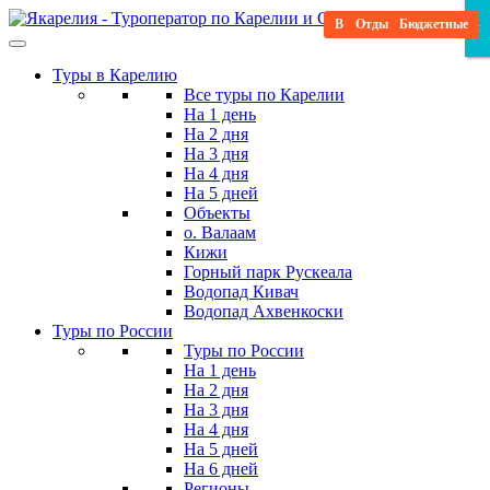
Skip
В гости к Деду Морозу
Отдых в глэмпинге
Научитесь новому
Релаксационный
Мистический
Насыщенный
Бюджетные
Семейный
Для детей
×
×
×
to
the
Туры в Карелию
content
Все туры по Карелии
На 1 день
На 2 дня
На 3 дня
На 4 дня
На 5 дней
Объекты
о. Валаам
Кижи
Горный парк Рускеала
Водопад Кивач
Водопад Ахвенкоски
Туры по России
Туры по России
На 1 день
На 2 дня
На 3 дня
На 4 дня
На 5 дней
На 6 дней
Регионы