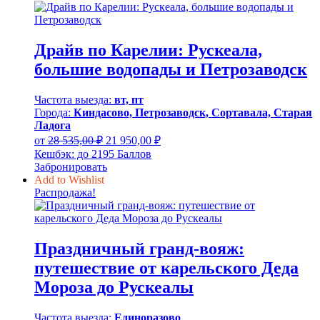
Драйв по Карелии: Рускеала,
большие водопады и Петрозаводск
Частота выезда:
вт, пт
Города:
Киндасово, Петрозаводск, Сортавала, Старая
Ладога
Первоначальная
Текущая
от
28 535,00
₽
21 950,00
₽
цена
цена:
Кешбэк:
до 2195 Баллов
составляла
21
Забронировать
28
950,00 ₽.
Add to Wishlist
535,00 ₽.
Распродажа!
Праздничный гранд-вояж:
путешествие от карельского Деда
Мороза до Рускеалы
Частота выезда:
Единоразово