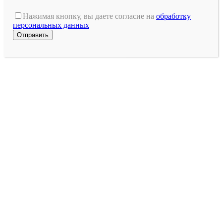
Оставьте
это
Нажимая кнопку, вы даете согласие на
обработку
поле
персональных данных
пустым.