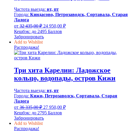
Частота выезда:
вт, пт
Города:
Киндасово, Петрозаводск, Сортавала, Старая
Ладога
Первоначальная
Текущая
от
32 435,00
₽
24 950,00
₽
цена
цена:
Кешбэк:
до 2495 Баллов
составляла
24
Забронировать
32
950,00 ₽.
Add to Wishlist
435,00 ₽.
Распродажа!
Три хита Карелии: Ладожское
кольцо, водопады, остров Кижи
Частота выезда:
вт, пт
Города:
Кижи, Петрозаводск, Сортавала, Старая
Ладога
Первоначальная
Текущая
от
36 335,00
₽
27 950,00
₽
цена
цена:
Кешбэк:
до 2795 Баллов
составляла
27
Забронировать
36
950,00 ₽.
Add to Wishlist
335,00 ₽.
Распродажа!