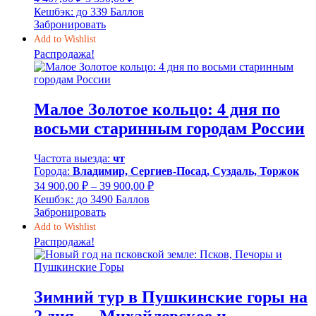
цена
цена:
Кешбэк:
до 339 Баллов
составляла
3
Забронировать
4
390,00 ₽.
Add to Wishlist
407,00 ₽.
Распродажа!
Малое Золотое кольцо: 4 дня по
восьми старинным городам России
Частота выезда:
чт
Города:
Владимир, Сергиев-Посад, Суздаль, Торжок
Диапазон
34 900,00
₽
–
39 900,00
₽
цен:
Кешбэк:
до 3490 Баллов
34
Забронировать
900,00 ₽
Add to Wishlist
–
Распродажа!
39
900,00 ₽
Зимний тур в Пушкинские горы на