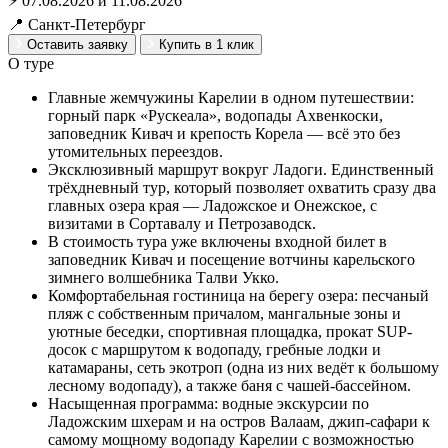
⚡ 07.08.2026 и 11.08.2026
📍 Санкт-Петербург
Оставить заявку
Купить в 1 клик
О туре
Главные жемчужины Карелии в одном путешествии:
горный парк «Рускеала», водопады Ахвенкоски,
заповедник Кивач и крепость Корела — всё это без
утомительных переездов.
Эксклюзивный маршрут вокруг Ладоги. Единственный
трёхдневный тур, который позволяет охватить сразу два
главных озера края — Ладожское и Онежское, с
визитами в Сортавалу и Петрозаводск.
В стоимость тура уже включены входной билет в
заповедник Кивач и посещение вотчины карельского
зимнего волшебника Талви Укко.
Комфортабельная гостиница на берегу озера: песчаный
пляж с собственным причалом, мангальные зоны и
уютные беседки, спортивная площадка, прокат SUP-
досок с маршрутом к водопаду, гребные лодки и
катамараны, сеть экотроп (одна из них ведёт к большому
лесному водопаду), а также баня с чашей-бассейном.
Насыщенная программа: водные экскурсии по
Ладожским шхерам и на остров Валаам, джип-сафари к
самому мощному водопаду Карелии с возможностью