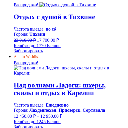
440,00 ₽.
Распродажа!
Отдых с душой в Тихвине
Частота выезда:
по сб
Города:
Тихвин
Первоначальная
Текущая
23 010,00
₽
17 700,00
₽
цена
цена:
Кешбэк:
до 1770 Баллов
составляла
17
Забронировать
23
700,00 ₽.
Add to Wishlist
010,00 ₽.
Распродажа!
Над волнами Ладоги: шхеры,
скалы и отдых в Карелии
Частота выезда:
Ежедневно
Города:
Лахденпохья, Приозерск, Сортавала
Диапазон
12 450,00
₽
–
12 950,00
₽
цен:
Кешбэк:
до 1245 Баллов
12
Забронировать