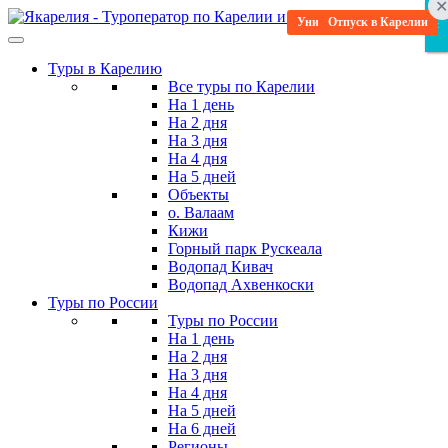
Skip
Уникальная программа
Отпуск в Карелии
Научитесь новому
Исторический
Исторический
Мистический
Водные туры
Бюджетные
×
×
×
to
the
Туры в Карелию
content
Все туры по Карелии
На 1 день
На 2 дня
На 3 дня
На 4 дня
На 5 дней
Объекты
о. Валаам
Кижи
Горный парк Рускеала
Водопад Кивач
Водопад Ахвенкоски
Туры по России
Туры по России
На 1 день
На 2 дня
На 3 дня
На 4 дня
На 5 дней
На 6 дней
Регионы