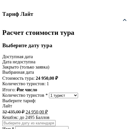
Тариф Лайт
Расчет стоимости тура
Выберите дату тура
Доступная дата
Дата недоступна
Закрыто (только заявка)
Выбранная дата
Стоимость тура:
24 950,00
₽
Количество туристов:
1
Итого:
₽не число
Количество туристов *
Выберите тариф:
Лайт
Первоначальная
Текущая
32 435,00
₽
24 950,00
₽
цена
цена:
Кешбэк:
до 2495 Баллов
составляла
24
32
950,00 ₽.
Имя *