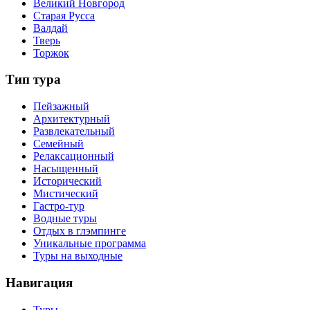
Великий Новгород
Старая Русса
Валдай
Тверь
Торжок
Тип тура
Пейзажный
Архитектурный
Развлекательный
Семейный
Релаксационный
Насыщенный
Исторический
Мистический
Гастро-тур
Водные туры
Отдых в глэмпинге
Уникальные программа
Туры на выходные
Навигация
Туры