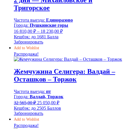
2 дня — Михайловское и
Тригорское
Частота выезда:
Единоразово
Города:
Пушкинские горы
Диапазон
16 810,00
₽
–
18 230,00
₽
цен:
Кешбэк:
до 1681 Балла
16
Забронировать
810,00 ₽
Add to Wishlist
–
Распродажа!
18
230,00 ₽
Жемчужина Селигера: Валдай –
Осташков – Торжок
Частота выезда:
пт
Города:
Валдай, Торжок
Первоначальная
Текущая
32 565,00
₽
25 050,00
₽
цена
цена:
Кешбэк:
до 2505 Баллов
составляла
25
Забронировать
32
050,00 ₽.
Add to Wishlist
565,00 ₽.
Распродажа!