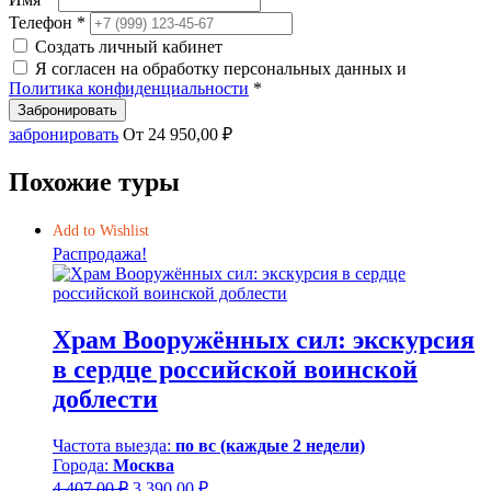
435,00 ₽.
Телефон *
Создать личный кабинет
Я согласен на обработку персональных данных и
Политика конфиденциальности
*
Забронировать
забронировать
От
24 950,00
₽
Похожие туры
Add to Wishlist
Распродажа!
Храм Вооружённых сил: экскурсия
в сердце российской воинской
доблести
Частота выезда:
по вс (каждые 2 недели)
Города:
Москва
Первоначальная
Текущая
4 407,00
₽
3 390,00
₽