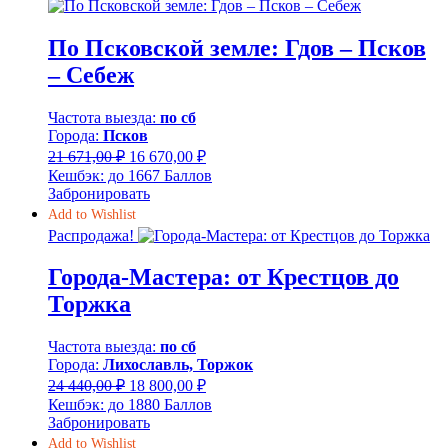
По Псковской земле: Гдов – Псков
– Себеж
Частота выезда:
по сб
Города:
Псков
Первоначальная
Текущая
21 671,00
₽
16 670,00
₽
цена
цена:
Кешбэк:
до 1667 Баллов
составляла
16
Забронировать
21
670,00 ₽.
Add to Wishlist
671,00 ₽.
Распродажа!
Города-Мастера: от Крестцов до
Торжка
Частота выезда:
по сб
Города:
Лихославль, Торжок
Первоначальная
Текущая
24 440,00
₽
18 800,00
₽
цена
цена:
Кешбэк:
до 1880 Баллов
составляла
18
Забронировать
24
800,00 ₽.
Add to Wishlist