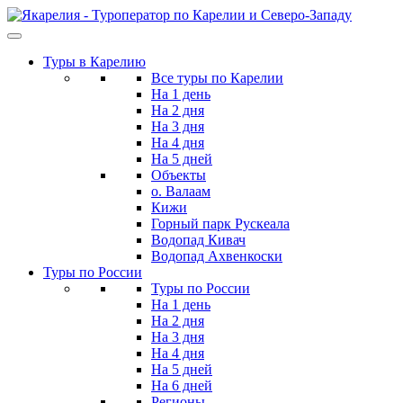
Skip
to
the
Туры в Карелию
content
Все туры по Карелии
На 1 день
На 2 дня
На 3 дня
На 4 дня
На 5 дней
Объекты
о. Валаам
Кижи
Горный парк Рускеала
Водопад Кивач
Водопад Ахвенкоски
Туры по России
Туры по России
На 1 день
На 2 дня
На 3 дня
На 4 дня
На 5 дней
На 6 дней
Регионы