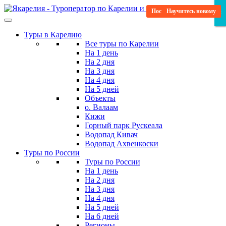
Skip
Посещение святых мест
Научитесь новому
Научитесь новому
Релаксационный
Релаксационный
Бюджетные
Гастро-тур
Для детей
×
×
×
to
the
Туры в Карелию
content
Все туры по Карелии
На 1 день
На 2 дня
На 3 дня
На 4 дня
На 5 дней
Объекты
о. Валаам
Кижи
Горный парк Рускеала
Водопад Кивач
Водопад Ахвенкоски
Туры по России
Туры по России
На 1 день
На 2 дня
На 3 дня
На 4 дня
На 5 дней
На 6 дней
Регионы