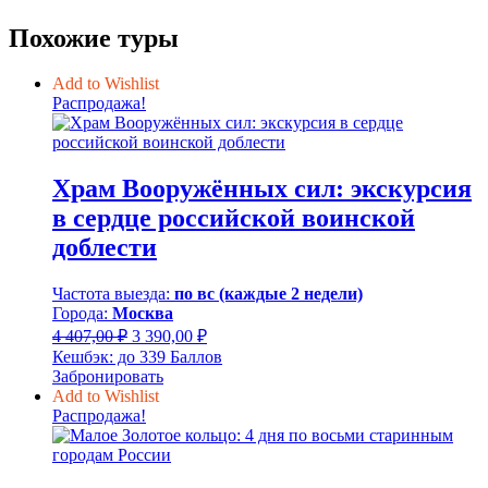
Похожие туры
Add to Wishlist
Распродажа!
Храм Вооружённых сил: экскурсия
в сердце российской воинской
доблести
Частота выезда:
по вс (каждые 2 недели)
Города:
Москва
Первоначальная
Текущая
4 407,00
₽
3 390,00
₽
цена
цена:
Кешбэк:
до 339 Баллов
составляла
3
Забронировать
4
390,00 ₽.
Add to Wishlist
407,00 ₽.
Распродажа!