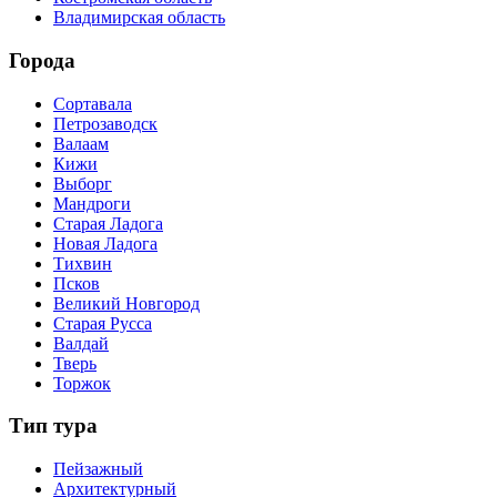
Владимирская область
Города
Сортавала
Петрозаводск
Валаам
Кижи
Выборг
Мандроги
Старая Ладога
Новая Ладога
Тихвин
Псков
Великий Новгород
Старая Русса
Валдай
Тверь
Торжок
Тип тура
Пейзажный
Архитектурный