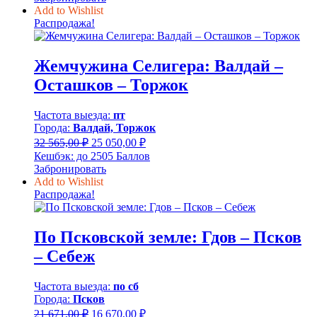
810,00 ₽
Add to Wishlist
–
Распродажа!
18
230,00 ₽
Жемчужина Селигера: Валдай –
Осташков – Торжок
Частота выезда:
пт
Города:
Валдай, Торжок
Первоначальная
Текущая
32 565,00
₽
25 050,00
₽
цена
цена:
Кешбэк:
до 2505 Баллов
составляла
25
Забронировать
32
050,00 ₽.
Add to Wishlist
565,00 ₽.
Распродажа!
По Псковской земле: Гдов – Псков
– Себеж
Частота выезда:
по сб
Города:
Псков
Первоначальная
Текущая
21 671,00
₽
16 670,00
₽