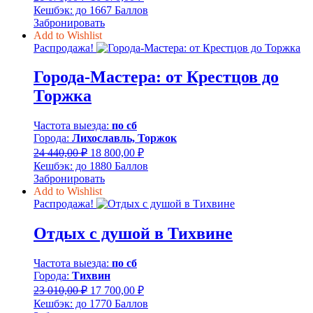
цена
цена:
Кешбэк:
до 1667 Баллов
составляла
16
Забронировать
21
670,00 ₽.
Add to Wishlist
671,00 ₽.
Распродажа!
Города-Мастера: от Крестцов до
Торжка
Частота выезда:
по сб
Города:
Лихославль, Торжок
Первоначальная
Текущая
24 440,00
₽
18 800,00
₽
цена
цена:
Кешбэк:
до 1880 Баллов
составляла
18
Забронировать
24
800,00 ₽.
Add to Wishlist
440,00 ₽.
Распродажа!
Отдых с душой в Тихвине
Частота выезда:
по сб
Города:
Тихвин
Первоначальная
Текущая
23 010,00
₽
17 700,00
₽
цена
цена:
Кешбэк:
до 1770 Баллов
составляла
17