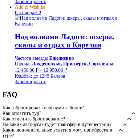
Забронировать
23
700,00 ₽.
Add to Wishlist
010,00 ₽.
Распродажа!
Над волнами Ладоги: шхеры,
скалы и отдых в Карелии
Частота выезда:
Ежедневно
Города:
Лахденпохья, Приозерск, Сортавала
Диапазон
12 450,00
₽
–
12 950,00
₽
цен:
Кешбэк:
до 1245 Баллов
12
Забронировать
450,00 ₽
–
FAQ
12
950,00 ₽
Как забронировать и оформить билет?
Как оплатить тур?
Как отменить бронирование?
На каких автобусах будет трансфер в путешествии?
Какие дополнительные услуги я могу приобрести в
туре?