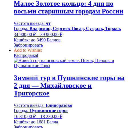
Малое Золотое кольцо: 4 дня по
восьми старинным городам России
Частота выезда:
чт
Города:
Владимир, Сергиев-Посад, Суздаль, Торжок
Диапазон
34 900,00
₽
–
39 900,00
₽
цен:
Кешбэк:
до 3490 Баллов
34
Забронировать
900,00 ₽
Add to Wishlist
–
Распродажа!
39
900,00 ₽
Зимний тур в Пушкинские горы на
2 дня — Михайловское и
Тригорское
Частота выезда:
Единоразово
Города:
Пушкинские горы
Диапазон
16 810,00
₽
–
18 230,00
₽
цен:
Кешбэк:
до 1681 Балла
16
Забронировать