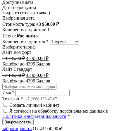
Доступная дата
Дата недоступна
Закрыто (только заявка)
Выбранная дата
Стоимость тура:
43 950,00
₽
Количество туристов:
1
Итого:
₽не число
Количество туристов *
Выберите тариф:
Лайт Комфорт
Первоначальная
Текущая
59 735,00
₽
45 950,00
₽
цена
цена:
Кешбэк:
до 4395 Баллов
составляла
45
Лайт Стандарт
59
950,00 ₽.
Первоначальная
Текущая
57 135,00
₽
43 950,00
₽
735,00 ₽.
цена
цена:
Кешбэк:
до 4395 Баллов
составляла
43
57
950,00 ₽.
Имя *
135,00 ₽.
Телефон *
Создать личный кабинет
Я согласен на обработку персональных данных и
Политика конфиденциальности
*
Забронировать
забронировать
От
43 950,00
₽