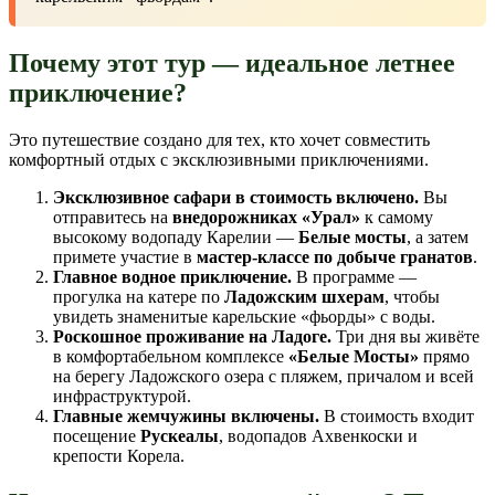
Почему этот тур — идеальное летнее
приключение?
Это путешествие создано для тех, кто хочет совместить
комфортный отдых с эксклюзивными приключениями.
Эксклюзивное сафари в стоимость включено.
Вы
отправитесь на
внедорожниках «Урал»
к самому
высокому водопаду Карелии —
Белые мосты
, а затем
примете участие в
мастер-классе по добыче гранатов
.
Главное водное приключение.
В программе —
прогулка на катере по
Ладожским шхерам
, чтобы
увидеть знаменитые карельские «фьорды» с воды.
Роскошное проживание на Ладоге.
Три дня вы живёте
в комфортабельном комплексе
«Белые Мосты»
прямо
на берегу Ладожского озера с пляжем, причалом и всей
инфраструктурой.
Главные жемчужины включены.
В стоимость входит
посещение
Рускеалы
, водопадов Ахвенкоски и
крепости Корела.