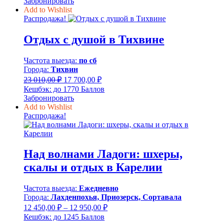
Забронировать
24
800,00 ₽.
Add to Wishlist
440,00 ₽.
Распродажа!
Отдых с душой в Тихвине
Частота выезда:
по сб
Города:
Тихвин
Первоначальная
Текущая
23 010,00
₽
17 700,00
₽
цена
цена:
Кешбэк:
до 1770 Баллов
составляла
17
Забронировать
23
700,00 ₽.
Add to Wishlist
010,00 ₽.
Распродажа!
Над волнами Ладоги: шхеры,
скалы и отдых в Карелии
Частота выезда:
Ежедневно
Города:
Лахденпохья, Приозерск, Сортавала
Диапазон
12 450,00
₽
–
12 950,00
₽
цен:
Кешбэк:
до 1245 Баллов