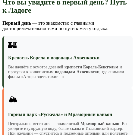
Что вы увидите в первый день? Путь
к Ладоге
Первый день
— это знакомство с главными
достопримечательностями по пути к месту отдыха.
🏰
Крепость Корела и водопады Ахвенкоски
Вы начнёте с осмотра древней
крепости Корела-Кексгольм
и
прогулки к живописным
водопадам Ахвенкоски
, где снимали
фильм «А зори здесь тихие…».
🏔️
Горный парк «Рускеала» и Мраморный каньон
Центральное место дня — знаменитый
Мраморный каньон
. Вы
увидите изумрудную воду, белые скалы и Итальянский карьер.
При желании — спуститесь в подземные штольни или полетаете