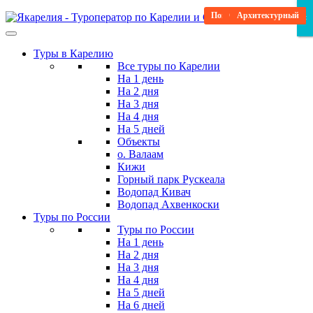
Skip
Повышенный комфорт
В гости к Деду Морозу
Отпуск в Карелии
Развлекательный
Архитектурный
Мистический
Водные туры
Пейзажный
×
×
×
to
the
Туры в Карелию
content
Все туры по Карелии
На 1 день
На 2 дня
На 3 дня
На 4 дня
На 5 дней
Объекты
о. Валаам
Кижи
Горный парк Рускеала
Водопад Кивач
Водопад Ахвенкоски
Туры по России
Туры по России
На 1 день
На 2 дня
На 3 дня
На 4 дня
На 5 дней
На 6 дней