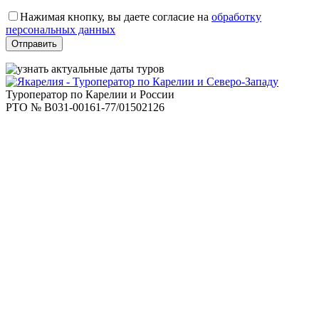
Оставьте
это
Нажимая кнопку, вы даете согласие на
обработку
поле
персональных данных
пустым.
Туроператор по Карелии и России
РТО № В031-00161-77/01502126