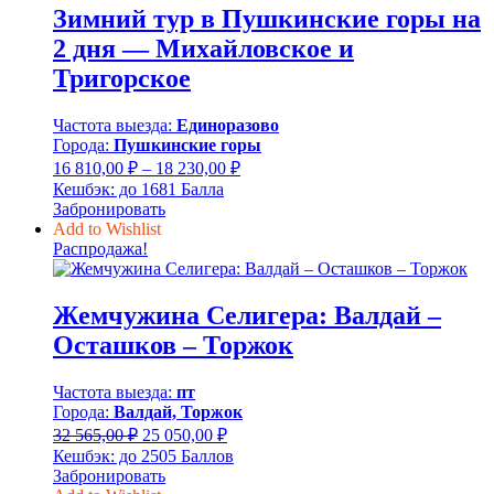
Зимний тур в Пушкинские горы на
2 дня — Михайловское и
Тригорское
Частота выезда:
Единоразово
Города:
Пушкинские горы
Диапазон
16 810,00
₽
–
18 230,00
₽
цен:
Кешбэк:
до 1681 Балла
16
Забронировать
810,00 ₽
Add to Wishlist
–
Распродажа!
18
230,00 ₽
Жемчужина Селигера: Валдай –
Осташков – Торжок
Частота выезда:
пт
Города:
Валдай, Торжок
Первоначальная
Текущая
32 565,00
₽
25 050,00
₽
цена
цена:
Кешбэк:
до 2505 Баллов
составляла
25
Забронировать
32
050,00 ₽.