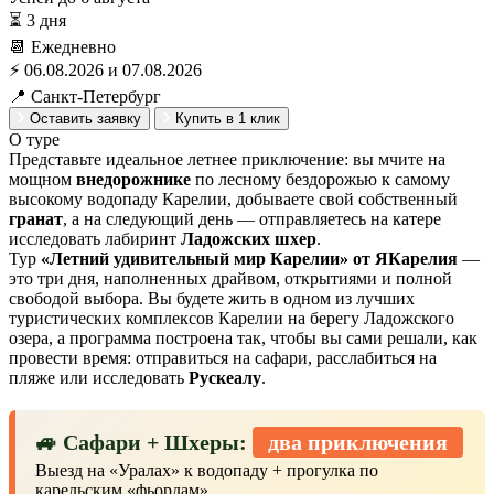
⏳ 3 дня
📆 Ежедневно
⚡ 06.08.2026 и 07.08.2026
📍 Санкт-Петербург
Оставить заявку
Купить в 1 клик
О туре
Представьте идеальное летнее приключение: вы мчите на
мощном
внедорожнике
по лесному бездорожью к самому
высокому водопаду Карелии, добываете свой собственный
гранат
, а на следующий день — отправляетесь на катере
исследовать лабиринт
Ладожских шхер
.
Тур
«Летний удивительный мир Карелии» от ЯКарелия
—
это три дня, наполненных драйвом, открытиями и полной
свободой выбора. Вы будете жить в одном из лучших
туристических комплексов Карелии на берегу Ладожского
озера, а программа построена так, чтобы вы сами решали, как
провести время: отправиться на сафари, расслабиться на
пляже или исследовать
Рускеалу
.
🚙 Сафари + Шхеры:
два приключения
Выезд на «Уралах» к водопаду + прогулка по
карельским «фьордам».