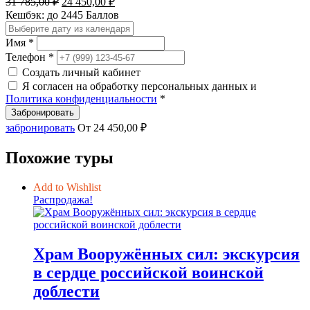
31 785,00
₽
24 450,00
₽
085,00 ₽.
цена
цена:
Кешбэк:
до 2445 Баллов
составляла
24
31
450,00 ₽.
Имя *
785,00 ₽.
Телефон *
Создать личный кабинет
Я согласен на обработку персональных данных и
Политика конфиденциальности
*
Забронировать
забронировать
От
24 450,00
₽
Похожие туры
Add to Wishlist
Распродажа!
Храм Вооружённых сил: экскурсия
в сердце российской воинской
доблести