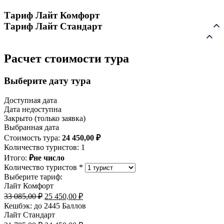
Тариф Лайт Комфорт
Тариф Лайт Стандарт
Расчет стоимости тура
Выберите дату тура
Доступная дата
Дата недоступна
Закрыто (только заявка)
Выбранная дата
Стоимость тура:
24 450,00
₽
Количество туристов:
1
Итого:
₽не число
Количество туристов *
Выберите тариф:
Лайт Комфорт
Первоначальная
Текущая
33 085,00
₽
25 450,00
₽
цена
цена:
Кешбэк:
до 2445 Баллов
составляла
25
Лайт Стандарт
33
450,00 ₽.
Первоначальная
Текущая