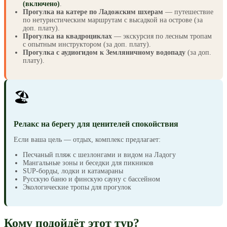
(включено)
.
Прогулка на катере по Ладожским шхерам
— путешествие
по нетуристическим маршрутам с высадкой на острове (за
доп. плату).
Прогулка на квадроциклах
— экскурсия по лесным тропам
с опытным инструктором (за доп. плату).
Прогулка с аудиогидом к Земляничному водопаду
(за доп.
плату).
🏖️
Релакс на берегу для ценителей спокойствия
Если ваша цель — отдых, комплекс предлагает:
Песчаный пляж с шезлонгами и видом на Ладогу
Мангальные зоны и беседки для пикников
SUP-борды, лодки и катамараны
Русскую баню и финскую сауну с бассейном
Экологические тропы для прогулок
Кому подойдёт этот тур?