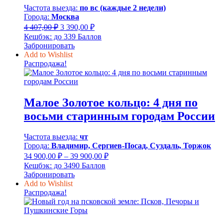
Частота выезда:
по вс (каждые 2 недели)
Города:
Москва
Первоначальная
Текущая
4 407,00
₽
3 390,00
₽
цена
цена:
Кешбэк:
до 339 Баллов
составляла
3
Забронировать
4
390,00 ₽.
Add to Wishlist
407,00 ₽.
Распродажа!
Малое Золотое кольцо: 4 дня по
восьми старинным городам России
Частота выезда:
чт
Города:
Владимир, Сергиев-Посад, Суздаль, Торжок
Диапазон
34 900,00
₽
–
39 900,00
₽
цен:
Кешбэк:
до 3490 Баллов
34
Забронировать
900,00 ₽
Add to Wishlist
–
Распродажа!
39
900,00 ₽