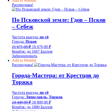
Add to Wishlist
565,00 ₽.
Распродажа!
По Псковской земле: Гдов – Псков
– Себеж
Частота выезда:
по сб
Города:
Псков
Первоначальная
Текущая
21 671,00
₽
16 670,00
₽
цена
цена:
Кешбэк:
до 1667 Баллов
составляла
16
Забронировать
21
670,00 ₽.
Add to Wishlist
671,00 ₽.
Распродажа!
Города-Мастера: от Крестцов до
Торжка
Частота выезда:
по сб
Города:
Лихославль, Торжок
Первоначальная
Текущая
24 440,00
₽
18 800,00
₽
цена
цена:
Кешбэк:
до 1880 Баллов
составляла
18