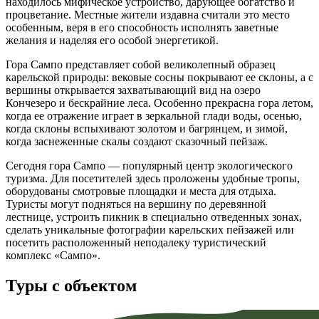
находилось мифическое устройство, дарующее богатство и
процветание. Местные жители издавна считали это место
особенным, веря в его способность исполнять заветные
желания и наделяя его особой энергетикой.
Гора Сампо представляет собой великолепный образец
карельской природы: вековые сосны покрывают ее склоны, а с
вершины открывается захватывающий вид на озеро
Кончезеро и бескрайние леса. Особенно прекрасна гора летом,
когда ее отражение играет в зеркальной глади воды, осенью,
когда склоны вспыхивают золотом и багрянцем, и зимой,
когда заснеженные скалы создают сказочный пейзаж.
Сегодня гора Сампо — популярный центр экологического
туризма. Для посетителей здесь проложены удобные тропы,
оборудованы смотровые площадки и места для отдыха.
Туристы могут подняться на вершину по деревянной
лестнице, устроить пикник в специально отведенных зонах,
сделать уникальные фотографии карельских пейзажей или
посетить расположенный неподалеку туристический
комплекс «Сампо».
Туры с объектом