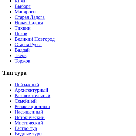
Кижи
Выборг
Мандроги
Старая Ладога
Новая Ладога
Тихвин
Псков
Великий Новгород
Старая Русса
Валдай
Тверь
Торжок
Тип тура
Пейзажный
Архитектурный
Развлекательный
Семейный
Релаксационный
Насыщенный
Исторический
Мистический
Гастро-тур
Водные туры