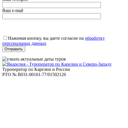
Ваш e-mail
Оставьте
это
Нажимая кнопку, вы даете согласие на
обработку
поле
персональных данных
пустым.
Туроператор по Карелии и России
РТО № В031-00161-77/01502126