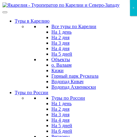
Skip
×
×
×
to
the
Туры в Карелию
content
Все туры по Карелии
На 1 день
На 2 дня
На 3 дня
На 4 дня
На 5 дней
Объекты
о. Валаам
Кижи
Горный парк Рускеала
Водопад Кивач
Водопад Ахвенкоски
Туры по России
Туры по России
На 1 день
На 2 дня
На 3 дня
На 4 дня
На 5 дней
На 6 дней
Регионы