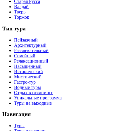
Старая Русса
Валдай
Тверь
Торжок
Тип тура
Пейзажный
Архитектурный
Развлекательный
Семейный
Релаксационный
Насыщенный
Исторический
Мистический
Гастро-тур
Водные туры
Отдых в глэмпинге
Уникальные программа
Туры на выходные
Навигация
Туры
Туры для групп