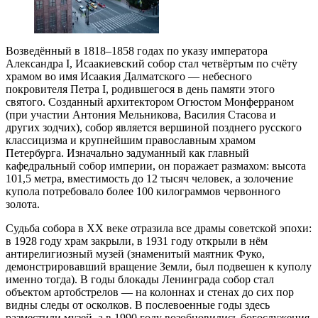
Возведённый в 1818–1858 годах по указу императора
Александра I, Исаакиевский собор стал четвёртым по счёту
храмом во имя Исаакия Далматского — небесного
покровителя Петра I, родившегося в день памяти этого
святого. Созданный архитектором Огюстом Монферраном
(при участии Антония Мельникова, Василия Стасова и
других зодчих), собор является вершиной позднего русского
классицизма и крупнейшим православным храмом
Петербурга. Изначально задуманный как главный
кафедральный собор империи, он поражает размахом: высота
101,5 метра, вместимость до 12 тысяч человек, а золочение
купола потребовало более 100 килограммов червонного
золота.
Судьба собора в XX веке отразила все драмы советской эпохи:
в 1928 году храм закрыли, в 1931 году открыли в нём
антирелигиозный музей (знаменитый маятник Фуко,
демонстрировавший вращение Земли, был подвешен к куполу
именно тогда). В годы блокады Ленинграда собор стал
объектом артобстрелов — на колоннах и стенах до сих пор
видны следы от осколков. В послевоенные годы здесь
разместили музей, а в 1990 году возобновились богослужения.