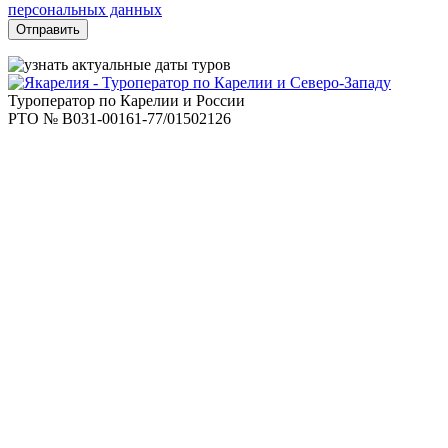
поле
персональных данных
пустым.
Туроператор по Карелии и России
РТО № В031-00161-77/01502126