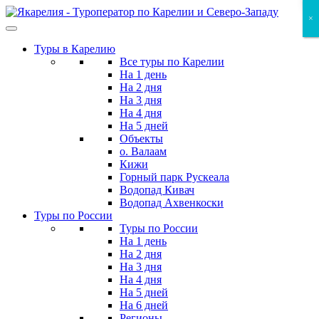
Skip
×
×
×
to
the
Туры в Карелию
content
Все туры по Карелии
На 1 день
На 2 дня
На 3 дня
На 4 дня
На 5 дней
Объекты
о. Валаам
Кижи
Горный парк Рускеала
Водопад Кивач
Водопад Ахвенкоски
Туры по России
Туры по России
На 1 день
На 2 дня
На 3 дня
На 4 дня
На 5 дней
На 6 дней
Регионы