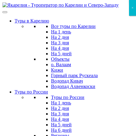
Skip
×
×
×
to
the
Туры в Карелию
content
Все туры по Карелии
На 1 день
На 2 дня
На 3 дня
На 4 дня
На 5 дней
Объекты
о. Валаам
Кижи
Горный парк Рускеала
Водопад Кивач
Водопад Ахвенкоски
Туры по России
Туры по России
На 1 день
На 2 дня
На 3 дня
На 4 дня
На 5 дней
На 6 дней
Регионы