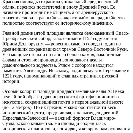
Красная площадь сохранила уникальный средневековый
облик, перенося посетителей в эпоху Древней Руси. Ее
название происходит не от цвета, а от древнерусского
значения слова «красный» — «красивый», «парадный», что
полностью соответствует ее историческому значению.
Главной доминантой площади является белокаменный Спасо-
Преображенский собор, заложенный в 1152 году князем
Юрием Долгоруким — ровесник самого города и один из
древнейших сохранившихся храмов Северо-Восточной Руси.
Его мощные стены из тесаного белого камня, лаконичные
формы и строгие пропорции воплощают идеалы
домонгольского зодчества. Рядом с собором находится
памятник Александру Невскому, родившемуся в Переславле в
1221 году, напоминающий о славных страницах русской
истории.
Особый колорит площади придают земляные валы XII века —
редчайший образец древнерусского фортификационного
искусства, сохранившийся почти в первоначальной высоте
(до 12 метров). По их гребню можно обойти почти весь
исторический центр, представляя, как выглядел древний
Переславль-Залесский — важный форпост Владимиро-
Суздальского княжества. На площади сохранилась
историческая планировка, восходящая ко временам основания