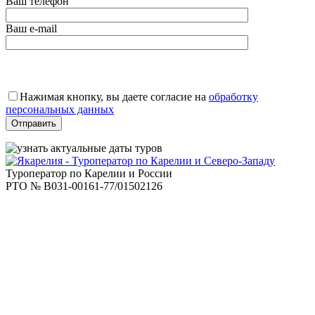
Ваш телефон
Ваш e-mail
Оставьте
это
Нажимая кнопку, вы даете согласие на
обработку
поле
персональных данных
пустым.
Туроператор по Карелии и России
РТО № В031-00161-77/01502126