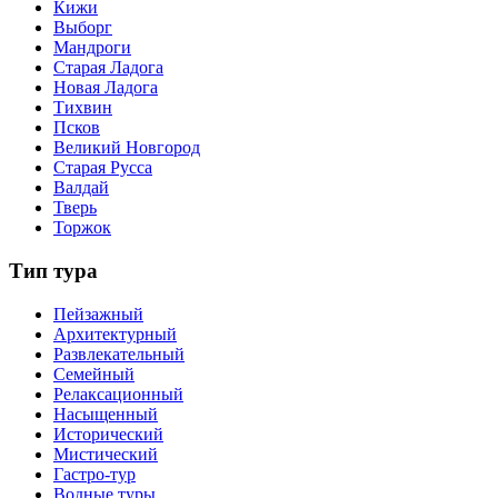
Кижи
Выборг
Мандроги
Старая Ладога
Новая Ладога
Тихвин
Псков
Великий Новгород
Старая Русса
Валдай
Тверь
Торжок
Тип тура
Пейзажный
Архитектурный
Развлекательный
Семейный
Релаксационный
Насыщенный
Исторический
Мистический
Гастро-тур
Водные туры