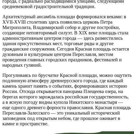
города, с радиально расходящимися улицами, следующими
средневековой градостроительной традиции.
Архитектурный ансамбль площади формировался веками: в
XVII-XVIII столетиях здесь появились церковь Петра
Митрополита, Владимирский собор и другие постройки,
создающие неповторимый силуэт. В XIX веке площадь стала
административным центром города — здесь разместились
здания присутственных мест, торговые ряды и другие
гражданские сооружения. Сегодня Красная площадь остается
духовным и культурным центром Переславля, местом
проведения главных городских праздников, фестивалей и
народных гуляний.
Прогуливаясь по брусчатке Красной площади, можно ощутить
подлинную атмосферу древнерусского города, где каждый
камень хранит память о событиях, формировавших историю
России. Отсюда открывается панорама Плещеева озера, на
берегах которого зарождалась российская государственность,
а в ясную погоду видны купола Никитского монастыря —
еще одного древнего форпоста православия. Красная площадь
Переславля-Залесского — это уникальный исторический
заповедник под открытым небом, где прошлое оживает в
камне и пространстве.