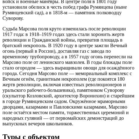
войск и военные манёвры. В центре поля в 1801 году
установили обелиск в честь побед графа Румянцева (ныне
Румянцевский сад), а в 1818-м — памятник полководцу
Суворову.
Судьба Марсова поля круто изменилась после революции
1917 года: в 1918–1919 годах здесь стали хоронить жертв
революции и Гражданской войны, превратив площадь в
братский некрополь. В 1920 году в центре зажгли Вечный
огонь (первый в России), доставляя газ с завода по
временному трубопроводу, а в 1957 году огонь перенесли на
Марсово поле от ленинского мавзолея. В годы блокады поле
стало огородом — здесь выращивали овощи для осаждённого
города. Сегодня Марсово поле — мемориальный комплекс с
Вечным огнём, гранитным некрополем (где покоятся 180
жертв революции, включая известных революционеров и
уральского рабочего-большевика), памятником Суворову
(скульптор Козловский, архитектор Воронихин) и старейшим
в городе Румянцевским садом. Окружённое мраморными
дворцами, казармами и Павловскими казармами, Марсово
поле остаётся местом памяти, торжественных церемоний и
народных гуляний — от первомайских демонстраций до
выпускных вечеров школьников.
Туры с объектом