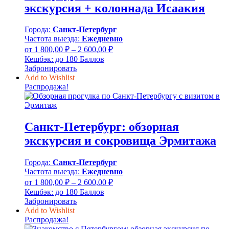
экскурсия + колоннада Исаакия
Города:
Санкт-Петербург
Частота выезда:
Ежедневно
Диапазон
от
1 800,00
₽
–
2 600,00
₽
цен:
Кешбэк:
до 180 Баллов
1
Забронировать
800,00 ₽
Add to Wishlist
–
Распродажа!
2
600,00 ₽
Санкт-Петербург: обзорная
экскурсия и сокровища Эрмитажа
Города:
Санкт-Петербург
Частота выезда:
Ежедневно
Диапазон
от
1 800,00
₽
–
2 600,00
₽
цен:
Кешбэк:
до 180 Баллов
1
Забронировать
800,00 ₽
Add to Wishlist
–
Распродажа!
2