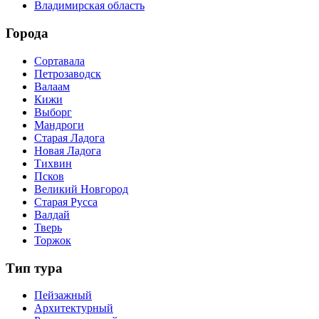
Владимирская область
Города
Сортавала
Петрозаводск
Валаам
Кижи
Выборг
Мандроги
Старая Ладога
Новая Ладога
Тихвин
Псков
Великий Новгород
Старая Русса
Валдай
Тверь
Торжок
Тип тура
Пейзажный
Архитектурный