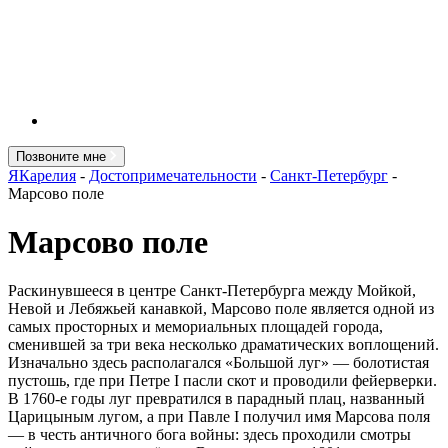
Позвоните мне
ЯКарелия
-
Достопримечательности
-
Санкт-Петербург
-
Марсово поле
Марсово поле
Раскинувшееся в центре Санкт-Петербурга между Мойкой,
Невой и Лебяжьей канавкой, Марсово поле является одной из
самых просторных и мемориальных площадей города,
сменившей за три века несколько драматических воплощений.
Изначально здесь располагался «Большой луг» — болотистая
пустошь, где при Петре I пасли скот и проводили фейерверки.
В 1760-е годы луг превратился в парадный плац, названный
Царицыным лугом, а при Павле I получил имя Марсова поля
— в честь античного бога войны: здесь проходили смотры