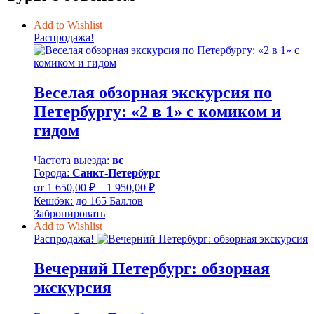
Add to Wishlist
Распродажа!
Веселая обзорная экскурсия по
Петербургу: «2 в 1» с комиком и
гидом
Частота выезда:
вс
Города:
Санкт-Петербург
Диапазон
от
1 650,00
₽
–
1 950,00
₽
цен:
Кешбэк:
до 165 Баллов
1
Забронировать
650,00 ₽
Add to Wishlist
–
Распродажа!
1
Вечерний Петербург: обзорная
950,00 ₽
экскурсия