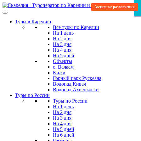
Skip
Активные развлечения
Активные развлечения
В гости к Деду Морозу
Научитесь новому
Архитектурный
Водные туры
Для детей
×
×
×
to
the
Туры в Карелию
content
Все туры по Карелии
На 1 день
На 2 дня
На 3 дня
На 4 дня
На 5 дней
Объекты
о. Валаам
Кижи
Горный парк Рускеала
Водопад Кивач
Водопад Ахвенкоски
Туры по России
Туры по России
На 1 день
На 2 дня
На 3 дня
На 4 дня
На 5 дней
На 6 дней
Регионы