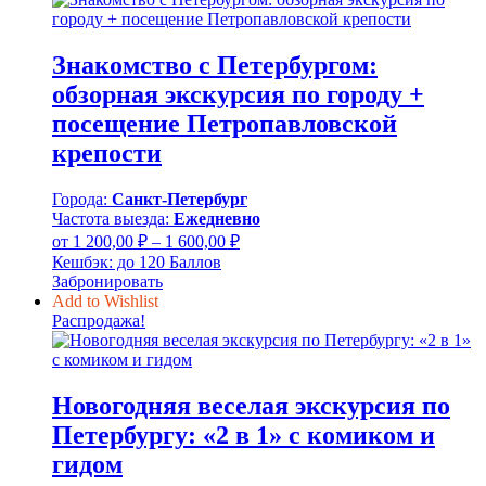
600,00 ₽
Знакомство с Петербургом:
обзорная экскурсия по городу +
посещение Петропавловской
крепости
Города:
Санкт-Петербург
Частота выезда:
Ежедневно
Диапазон
от
1 200,00
₽
–
1 600,00
₽
цен:
Кешбэк:
до 120 Баллов
1
Забронировать
200,00 ₽
Add to Wishlist
–
Распродажа!
1
600,00 ₽
Новогодняя веселая экскурсия по
Петербургу: «2 в 1» с комиком и
гидом