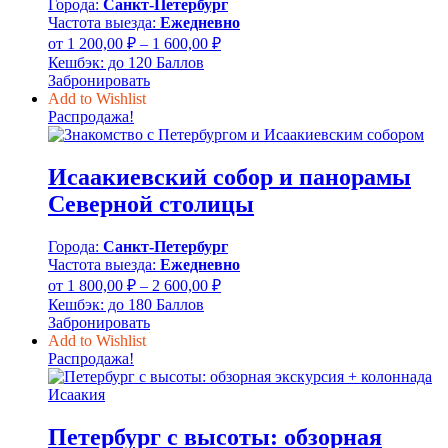
Города:
Санкт-Петербург
Частота выезда:
Ежедневно
Диапазон
от
1 200,00
₽
–
1 600,00
₽
цен:
Кешбэк:
до 120 Баллов
1
Забронировать
200,00 ₽
Add to Wishlist
–
Распродажа!
1
600,00 ₽
Исаакиевский собор и панорамы
Северной столицы
Города:
Санкт-Петербург
Частота выезда:
Ежедневно
Диапазон
от
1 800,00
₽
–
2 600,00
₽
цен:
Кешбэк:
до 180 Баллов
1
Забронировать
800,00 ₽
Add to Wishlist
–
Распродажа!
2
600,00 ₽
Петербург с высоты: обзорная