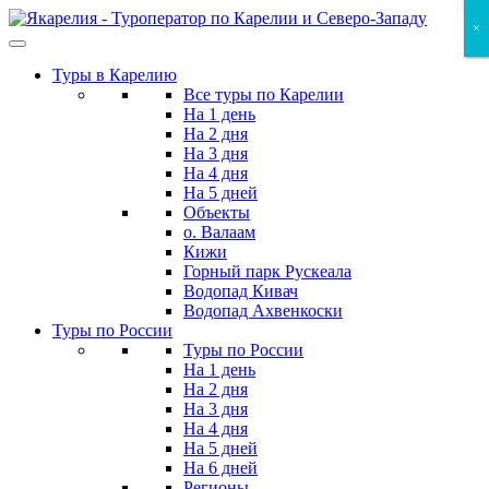
Skip
×
×
×
to
the
Туры в Карелию
content
Все туры по Карелии
На 1 день
На 2 дня
На 3 дня
На 4 дня
На 5 дней
Объекты
о. Валаам
Кижи
Горный парк Рускеала
Водопад Кивач
Водопад Ахвенкоски
Туры по России
Туры по России
На 1 день
На 2 дня
На 3 дня
На 4 дня
На 5 дней
На 6 дней
Регионы