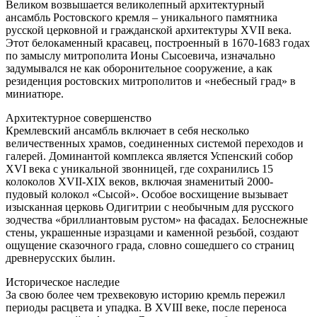
Великом возвышается великолепный архитектурный
ансамбль Ростовского кремля – уникального памятника
русской церковной и гражданской архитектуры XVII века.
Этот белокаменный красавец, построенный в 1670-1683 годах
по замыслу митрополита Ионы Сысоевича, изначально
задумывался не как оборонительное сооружение, а как
резиденция ростовских митрополитов и «небесный град» в
миниатюре.
Архитектурное совершенство
Кремлевский ансамбль включает в себя несколько
величественных храмов, соединенных системой переходов и
галерей. Доминантой комплекса является Успенский собор
XVI века с уникальной звонницей, где сохранились 15
колоколов XVII-XIX веков, включая знаменитый 2000-
пудовый колокол «Сысой». Особое восхищение вызывает
изысканная церковь Одигитрии с необычным для русского
зодчества «бриллиантовым рустом» на фасадах. Белоснежные
стены, украшенные изразцами и каменной резьбой, создают
ощущение сказочного града, словно сошедшего со страниц
древнерусских былин.
Историческое наследие
За свою более чем трехвековую историю кремль пережил
периоды расцвета и упадка. В XVIII веке, после переноса