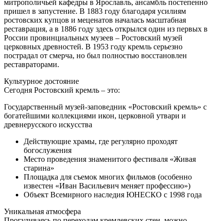
митрополичьей кафедры в Ярославль, ансамбль постепенно
пришел в запустение. В 1883 году благодаря усилиям
ростовских купцов и меценатов началась масштабная
реставрация, а в 1886 году здесь открылся один из первых в
России провинциальных музеев – Ростовский музей
церковных древностей. В 1953 году кремль серьезно
пострадал от смерча, но был полностью восстановлен
реставраторами.
Культурное достояние
Сегодня Ростовский кремль – это:
Государственный музей-заповедник «Ростовский кремль» с
богатейшими коллекциями икон, церковной утвари и
древнерусского искусства
Действующие храмы, где регулярно проходят
богослужения
Место проведения знаменитого фестиваля «Живая
старина»
Площадка для съемок многих фильмов (особенно
известен «Иван Васильевич меняет профессию»)
Объект Всемирного наследия ЮНЕСКО с 1998 года
Уникальная атмосфера
Прогуливаясь по переходам кремлевских стен, можно