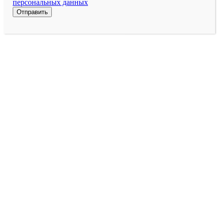
поле
персональных данных
пустым.