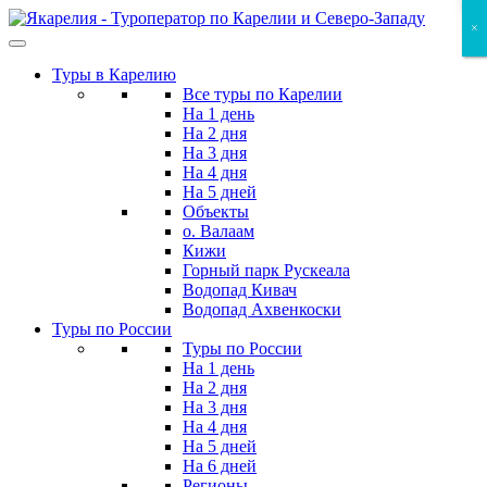
Skip
×
×
×
to
the
Туры в Карелию
content
Все туры по Карелии
На 1 день
На 2 дня
На 3 дня
На 4 дня
На 5 дней
Объекты
о. Валаам
Кижи
Горный парк Рускеала
Водопад Кивач
Водопад Ахвенкоски
Туры по России
Туры по России
На 1 день
На 2 дня
На 3 дня
На 4 дня
На 5 дней
На 6 дней
Регионы