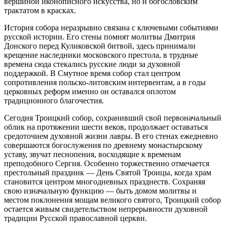
вершиной иконописного искусства, но и богословским
трактатом в красках.
История собора неразрывно связана с ключевыми событиями
русской истории. Его стены помнят молитвы Дмитрия
Донского перед Куликовской битвой, здесь принимали
крещение наследники московского престола, в трудные
времена сюда стекались русские люди за духовной
поддержкой. В Смутное время собор стал центром
сопротивления польско-литовским интервентам, а в годы
церковных реформ именно он оставался оплотом
традиционного благочестия.
Сегодня Троицкий собор, сохранивший свой первоначальный
облик на протяжении шести веков, продолжает оставаться
средоточием духовной жизни лавры. В его стенах ежедневно
совершаются богослужения по древнему монастырскому
уставу, звучат песнопения, восходящие к временам
преподобного Сергия. Особенно торжественно отмечается
престольный праздник — День Святой Троицы, когда храм
становится центром многодневных празднеств. Сохраняя
свою изначальную функцию — быть домом молитвы и
местом поклонения мощам великого святого, Троицкий собор
остается живым свидетельством непрерывности духовной
традиции Русской православной церкви.