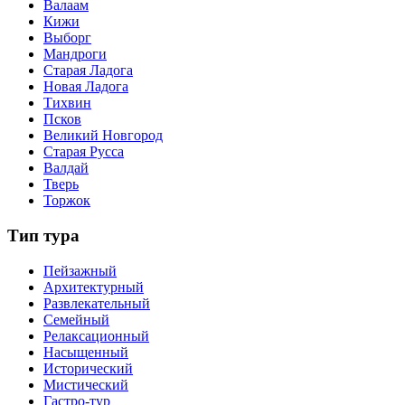
Валаам
Кижи
Выборг
Мандроги
Старая Ладога
Новая Ладога
Тихвин
Псков
Великий Новгород
Старая Русса
Валдай
Тверь
Торжок
Тип тура
Пейзажный
Архитектурный
Развлекательный
Семейный
Релаксационный
Насыщенный
Исторический
Мистический
Гастро-тур