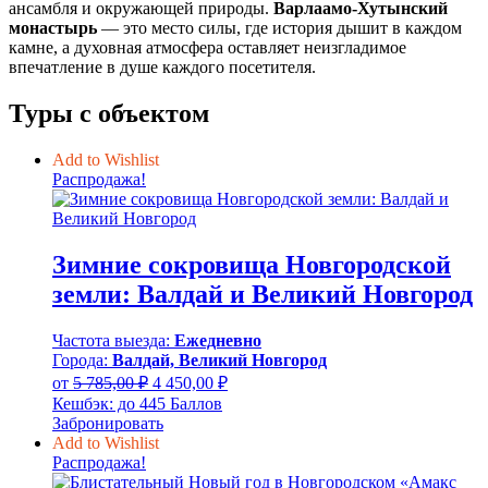
ансамбля и окружающей природы.
Варлаамо-Хутынский
монастырь
— это место силы, где история дышит в каждом
камне, а духовная атмосфера оставляет неизгладимое
впечатление в душе каждого посетителя.
Туры с объектом
Add to Wishlist
Распродажа!
Зимние сокровища Новгородской
земли: Валдай и Великий Новгород
Частота выезда:
Ежедневно
Города:
Валдай, Великий Новгород
Первоначальная
Текущая
от
5 785,00
₽
4 450,00
₽
цена
цена:
Кешбэк:
до 445 Баллов
составляла
4
Забронировать
5
450,00 ₽.
Add to Wishlist
785,00 ₽.
Распродажа!