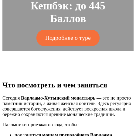
цена
цена:
Кешбэк:
до 445
составляла
4
Баллов
5
450,00 ₽.
Подробнее о туре
785,00 ₽.
Что посмотреть и чем заняться
Сегодня
Варлаамо-Хутынский монастырь
— это не просто
памятник истории, а живая женская обитель. Здесь регулярно
совершаются богослужения, действует воскресная школа и
бережно сохраняются древние монашеские традиции.
Паломники приезжают сюда, чтобы:
поклониться
мощам преподобного Варлаама