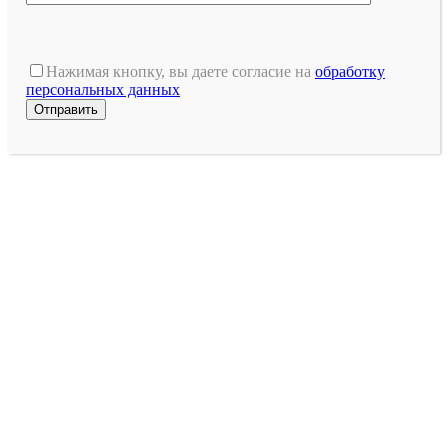
Оставьте
это
Нажимая кнопку, вы даете согласие на
обработку
поле
персональных данных
пустым.