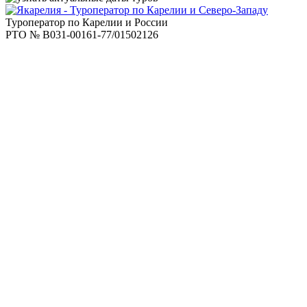
Туроператор по Карелии и России
РТО № В031-00161-77/01502126