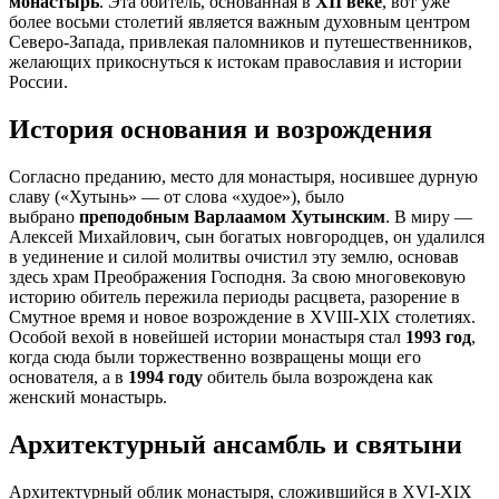
монастырь
. Эта обитель, основанная в
XII веке
, вот уже
более восьми столетий является важным духовным центром
Северо-Запада, привлекая паломников и путешественников,
желающих прикоснуться к истокам православия и истории
России.
История основания и возрождения
Согласно преданию, место для монастыря, носившее дурную
славу («Хутынь» — от слова «худое»), было
выбрано
преподобным Варлаамом Хутынским
. В миру —
Алексей Михайлович, сын богатых новгородцев, он удалился
в уединение и силой молитвы очистил эту землю, основав
здесь храм Преображения Господня. За свою многовековую
историю обитель пережила периоды расцвета, разорение в
Смутное время и новое возрождение в XVIII-XIX столетиях.
Особой вехой в новейшей истории монастыря стал
1993 год
,
когда сюда были торжественно возвращены мощи его
основателя, а в
1994 году
обитель была возрождена как
женский монастырь.
Архитектурный ансамбль и святыни
Архитектурный облик монастыря, сложившийся в XVI-XIX