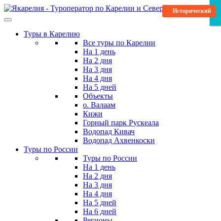
Skip
Архитектурный
Исторический
×
×
×
to
the
Туры в Карелию
content
Все туры по Карелии
На 1 день
На 2 дня
На 3 дня
На 4 дня
На 5 дней
Объекты
о. Валаам
Кижи
Горный парк Рускеала
Водопад Кивач
Водопад Ахвенкоски
Туры по России
Туры по России
На 1 день
На 2 дня
На 3 дня
На 4 дня
На 5 дней
На 6 дней
Регионы