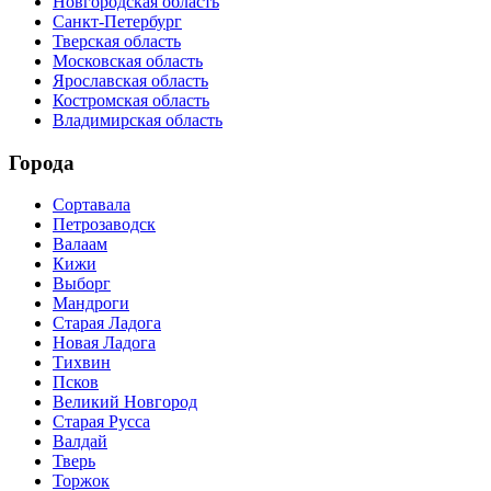
Новгородская область
Санкт-Петербург
Тверская область
Московская область
Ярославская область
Костромская область
Владимирская область
Города
Сортавала
Петрозаводск
Валаам
Кижи
Выборг
Мандроги
Старая Ладога
Новая Ладога
Тихвин
Псков
Великий Новгород
Старая Русса
Валдай
Тверь
Торжок