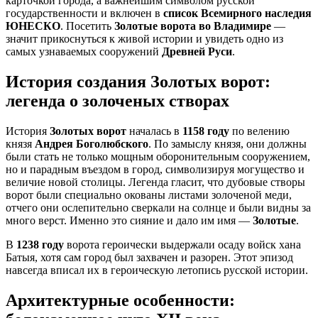
карточкой города, а важнейшим символом русской
государственности и включен в
список Всемирного наследия
ЮНЕСКО
. Посетить
Золотые ворота во Владимире
—
значит прикоснуться к живой истории и увидеть одно из
самых узнаваемых сооружений
Древней Руси
.
История создания Золотых ворот:
легенда о золоченых створах
История
Золотых ворот
началась в
1158 году
по велению
князя
Андрея Боголюбского
. По замыслу князя, они должны
были стать не только мощным оборонительным сооружением,
но и парадным въездом в город, символизируя могущество и
величие новой столицы. Легенда гласит, что дубовые створы
ворот были специально окованы листами золоченой меди,
отчего они ослепительно сверкали на солнце и были видны за
много верст. Именно это сияние и дало им имя —
Золотые
.
В
1238 году
ворота героически выдержали осаду войск хана
Батыя, хотя сам город был захвачен и разорен. Этот эпизод
навсегда вписал их в героическую летопись русской истории.
Архитектурные особенности: