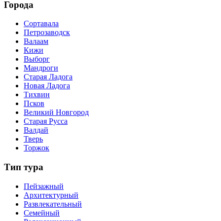
Города
Сортавала
Петрозаводск
Валаам
Кижи
Выборг
Мандроги
Старая Ладога
Новая Ладога
Тихвин
Псков
Великий Новгород
Старая Русса
Валдай
Тверь
Торжок
Тип тура
Пейзажный
Архитектурный
Развлекательный
Семейный