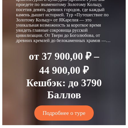
проедете по знаменитому Золотому Кольцу,
посетив девять древних городов, где каждый
камень дышит историей. Тур «Путешествие по
Золотому Кольцу» от ЯКарелия — это
уникальная возможность за короткое время
увидеть главные сокровища русской
цивилизации. От Твери до Боголюбова, от
древних кремлей до белокаменных храмов —…
от
37 900,00
₽
–
Диапазо
44 900,00
₽
цен:
Кешбэк:
до 3790
37
Баллов
900,00 ₽
Подробнее о туре
–