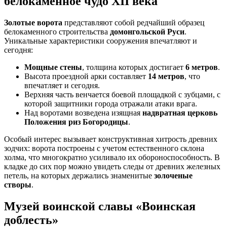
белокаменное чудо XII века
Золотые ворота
представляют собой редчайший образец
белокаменного строительства
домонгольской Руси
.
Уникальные характеристики сооружения впечатляют и
сегодня:
Мощные стены
, толщина которых достигает
6 метров
.
Высота проездной арки составляет
14 метров
, что
впечатляет и сегодня.
Верхняя часть венчается боевой площадкой с зубцами, с
которой защитники города отражали атаки врага.
Над воротами возведена изящная
надвратная церковь
Положения риз Богородицы
.
Особый интерес вызывает конструктивная хитрость древних
зодчих: ворота построены с учетом естественного склона
холма, что многократно усиливало их обороноспособность. В
кладке до сих пор можно увидеть следы от древних железных
петель, на которых держались знаменитые
золоченые
створы
.
Музей воинской славы «Воинская
доблесть»