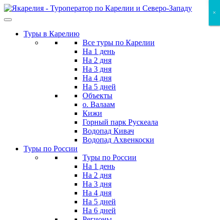
Skip
×
×
×
to
the
Туры в Карелию
content
Все туры по Карелии
На 1 день
На 2 дня
На 3 дня
На 4 дня
На 5 дней
Объекты
о. Валаам
Кижи
Горный парк Рускеала
Водопад Кивач
Водопад Ахвенкоски
Туры по России
Туры по России
На 1 день
На 2 дня
На 3 дня
На 4 дня
На 5 дней
На 6 дней
Регионы