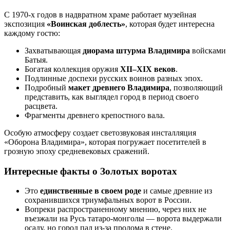
С 1970-х годов в надвратном храме работает музейная
экспозиция
«Воинская доблесть»
, которая будет интересна
каждому гостю:
Захватывающая
диорама штурма Владимира
войсками
Батыя.
Богатая коллекция оружия
XII–XIX веков
.
Подлинные доспехи русских воинов разных эпох.
Подробный
макет древнего Владимира
, позволяющий
представить, как выглядел город в период своего
расцвета.
Фрагменты древнего крепостного вала.
Особую атмосферу создает светозвуковая инсталляция
«Оборона Владимира», которая погружает посетителей в
грозную эпоху средневековых сражений.
Интересные факты о Золотых воротах
Это
единственные в своем роде
и самые древние из
сохранившихся триумфальных ворот в России.
Вопреки распространенному мнению, через них не
въезжали на Русь татаро-монголы — ворота выдержали
осаду, но город пал из-за пролома в стене.