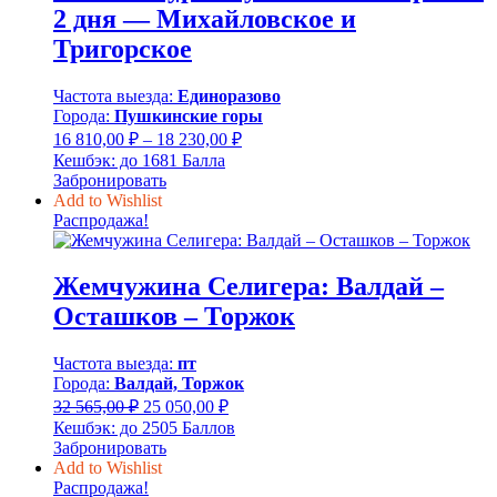
2 дня — Михайловское и
Тригорское
Частота выезда:
Единоразово
Города:
Пушкинские горы
Диапазон
16 810,00
₽
–
18 230,00
₽
цен:
Кешбэк:
до 1681 Балла
16
Забронировать
810,00 ₽
Add to Wishlist
–
Распродажа!
18
230,00 ₽
Жемчужина Селигера: Валдай –
Осташков – Торжок
Частота выезда:
пт
Города:
Валдай, Торжок
Первоначальная
Текущая
32 565,00
₽
25 050,00
₽
цена
цена:
Кешбэк:
до 2505 Баллов
составляла
25
Забронировать
32
050,00 ₽.
Add to Wishlist
565,00 ₽.
Распродажа!