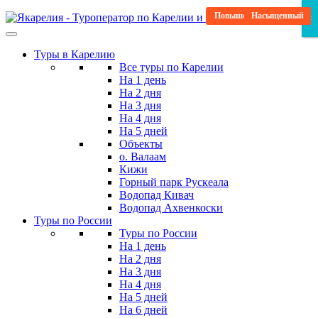
Skip
Активные развлечения
Повышенный комфорт
Исторический
Насыщенный
Насыщенный
Гастро-тур
Гастро-тур
Для детей
×
×
×
to
the
Туры в Карелию
content
Все туры по Карелии
На 1 день
На 2 дня
На 3 дня
На 4 дня
На 5 дней
Объекты
о. Валаам
Кижи
Горный парк Рускеала
Водопад Кивач
Водопад Ахвенкоски
Туры по России
Туры по России
На 1 день
На 2 дня
На 3 дня
На 4 дня
На 5 дней
На 6 дней