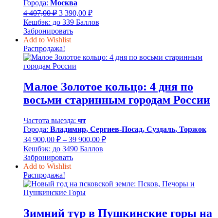
Города:
Москва
Первоначальная
Текущая
4 407,00
₽
3 390,00
₽
цена
цена:
Кешбэк:
до 339 Баллов
составляла
3
Забронировать
4
390,00 ₽.
Add to Wishlist
407,00 ₽.
Распродажа!
Малое Золотое кольцо: 4 дня по
восьми старинным городам России
Частота выезда:
чт
Города:
Владимир, Сергиев-Посад, Суздаль, Торжок
Диапазон
34 900,00
₽
–
39 900,00
₽
цен:
Кешбэк:
до 3490 Баллов
34
Забронировать
900,00 ₽
Add to Wishlist
–
Распродажа!
39
900,00 ₽
Зимний тур в Пушкинские горы на