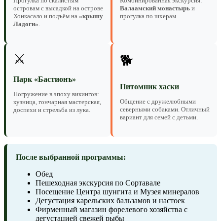
Прогулка по скалистым
Комбинированная экскурсия:
островам с высадкой на острове
Валаамский монастырь
и
Хонкасало и подъём на
«крышу
прогулка по шхерам.
Ладоги»
.
⚔️
🐕
Парк «Бастионъ»
Питомник хаски
Погружение в эпоху викингов:
Общение с дружелюбными
кузница, гончарная мастерская,
северными собаками. Отличный
доспехи и стрельба из лука.
вариант для семей с детьми.
После выбранной программы:
Обед
Пешеходная экскурсия по Сортавале
Посещение Центра шунгита и Музея минералов
Дегустация карельских бальзамов и настоек
Фирменный магазин форелевого хозяйства с
дегустацией свежей рыбы