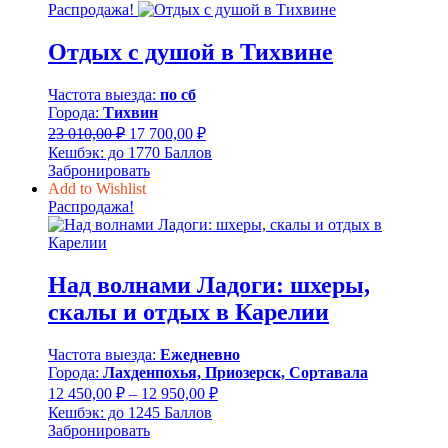
440,00 ₽.
Распродажа!
Отдых с душой в Тихвине
Частота выезда:
по сб
Города:
Тихвин
Первоначальная
Текущая
23 010,00
₽
17 700,00
₽
цена
цена:
Кешбэк:
до 1770 Баллов
составляла
17
Забронировать
23
700,00 ₽.
Add to Wishlist
010,00 ₽.
Распродажа!
Над волнами Ладоги: шхеры,
скалы и отдых в Карелии
Частота выезда:
Ежедневно
Города:
Лахденпохья, Приозерск, Сортавала
Диапазон
12 450,00
₽
–
12 950,00
₽
цен:
Кешбэк:
до 1245 Баллов
12
Забронировать
450,00 ₽