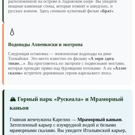
расположенной на острове в Ладожском озере. Вы увидите
мощные каменные стены, которые помнят и шведских, и
русских воинов. Здесь снимали культовый фильм
«Брат»
.
💧
Водопады Ахвенкоски и экотропа
Следующая остановка — живописные водопады на реке
Тохмайоки. Это место известно по фильму
«А зори здесь
тихие…»
. Вы прогуляетесь по экотропе с подвесными мостами,
которые проходят прямо над бурлящими потоками. А на
«Аллее
сказок»
встретите деревянных героев карельского эпоса.
🏔️ Горный парк «Рускеала» и Мраморный
каньон
Главная жемчужина Карелии —
Мраморный каньон
.
Затопленный карьер с изумрудной водой и белыми
мраморными скалами. Вы увидите Итальянский карьер,