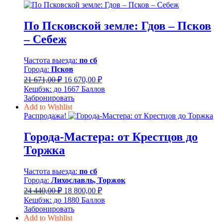
По Псковской земле: Гдов – Псков
– Себеж
Частота выезда:
по сб
Города:
Псков
Первоначальная
Текущая
21 671,00
₽
16 670,00
₽
цена
цена:
Кешбэк:
до 1667 Баллов
составляла
16
Забронировать
21
670,00 ₽.
Add to Wishlist
671,00 ₽.
Распродажа!
Города-Мастера: от Крестцов до
Торжка
Частота выезда:
по сб
Города:
Лихославль, Торжок
Первоначальная
Текущая
24 440,00
₽
18 800,00
₽
цена
цена:
Кешбэк:
до 1880 Баллов
составляла
18
Забронировать
24
800,00 ₽.
Add to Wishlist