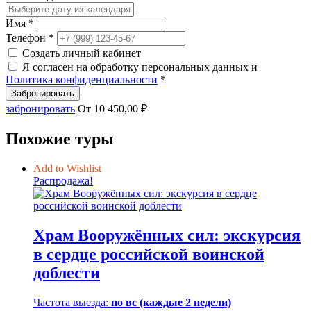
составляла
10
13
450,00 ₽.
Имя *
585,00 ₽.
Телефон *
Создать личный кабинет
Я согласен на обработку персональных данных и
Политика конфиденциальности
*
Забронировать
забронировать
От
10 450,00
₽
Похожие туры
Add to Wishlist
Распродажа!
Храм Вооружённых сил: экскурсия
в сердце российской воинской
доблести
Частота выезда:
по вс (каждые 2 недели)