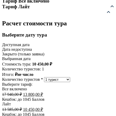
Тариф Все включено
Тариф Лайт
Расчет стоимости тура
Выберите дату тура
Доступная дата
Дата недоступна
Закрыто (только заявка)
Выбранная дата
Стоимость тура:
10 450,00
₽
Количество туристов:
1
Итого:
₽не число
Количество туристов *
Выберите тариф:
Все включено
Первоначальная
Текущая
17 940,00
₽
13 800,00
₽
цена
цена:
Кешбэк:
до 1045 Баллов
составляла
13
Лайт
17
800,00 ₽.
Первоначальная
Текущая
13 585,00
₽
10 450,00
₽
940,00 ₽.
цена
цена:
Кешбэк:
до 1045 Баллов