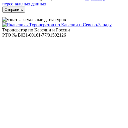
поле
персональных данных
пустым.
Туроператор по Карелии и России
РТО № В031-00161-77/01502126