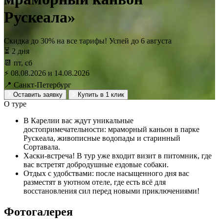
Рускеала»
Скидка до 30% на все тарифы! Успей до
6 августа
⏳ 2 дня
📆 пт, сб
⚡ 08.08.2026 и 14.08.2026
📍 Санкт-Петербург
Оставить заявку
Купить в 1 клик
О туре
В Карелии вас ждут уникальные
достопримечательности: мраморный каньон в парке
Рускеала, живописные водопады и старинный
Сортавала.
Хаски-встреча! В тур уже входит визит в питомник, где
вас встретят добродушные ездовые собаки.
Отдых с удобствами: после насыщенного дня вас
разместят в уютном отеле, где есть всё для
восстановления сил перед новыми приключениями!
Фотогалерея