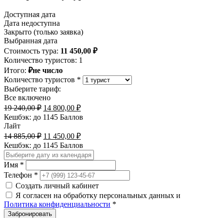
Доступная дата
Дата недоступна
Закрыто (только заявка)
Выбранная дата
Стоимость тура:
11 450,00
₽
Количество туристов:
1
Итого:
₽не число
Количество туристов *
Выберите тариф:
Все включено
Первоначальная
Текущая
19 240,00
₽
14 800,00
₽
цена
цена:
Кешбэк:
до 1145 Баллов
составляла
14
Лайт
19
800,00 ₽.
Первоначальная
Текущая
14 885,00
₽
11 450,00
₽
240,00 ₽.
цена
цена:
Кешбэк:
до 1145 Баллов
составляла
11
14
450,00 ₽.
Имя *
885,00 ₽.
Телефон *
Создать личный кабинет
Я согласен на обработку персональных данных и
Политика конфиденциальности
*
Забронировать