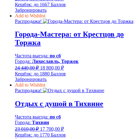
цена
цена:
Кешбэк:
до 1667 Баллов
составляла
16
Забронировать
21
670,00 ₽.
Add to Wishlist
671,00 ₽.
Распродажа!
Города-Мастера: от Крестцов до
Торжка
Частота выезда:
по сб
Города:
Лихославль, Торжок
Первоначальная
Текущая
24 440,00
₽
18 800,00
₽
цена
цена:
Кешбэк:
до 1880 Баллов
составляла
18
Забронировать
24
800,00 ₽.
Add to Wishlist
440,00 ₽.
Распродажа!
Отдых с душой в Тихвине
Частота выезда:
по сб
Города:
Тихвин
Первоначальная
Текущая
23 010,00
₽
17 700,00
₽
цена
цена:
Кешбэк:
до 1770 Баллов
составляла
17