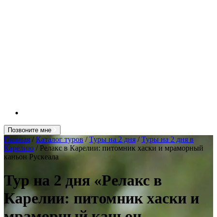
Позвоните мне
Главная
/
Каталог туров
/
Туры на 2 дня
/
Туры на 2 дня в
Карелию
/ Релакс в Карелии: питомник хаски и мраморный
каньон Рускеала
Тур на 2 дня «Релакс в
Карелии: питомник хаски и
мраморный каньон