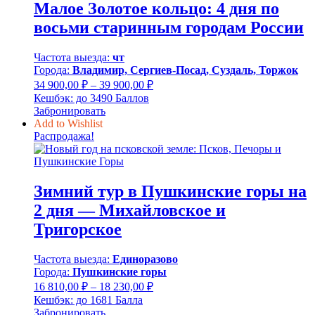
Малое Золотое кольцо: 4 дня по
восьми старинным городам России
Частота выезда:
чт
Города:
Владимир, Сергиев-Посад, Суздаль, Торжок
Диапазон
34 900,00
₽
–
39 900,00
₽
цен:
Кешбэк:
до 3490 Баллов
34
Забронировать
900,00 ₽
Add to Wishlist
–
Распродажа!
39
900,00 ₽
Зимний тур в Пушкинские горы на
2 дня — Михайловское и
Тригорское
Частота выезда:
Единоразово
Города:
Пушкинские горы
Диапазон
16 810,00
₽
–
18 230,00
₽
цен:
Кешбэк:
до 1681 Балла
16
Забронировать