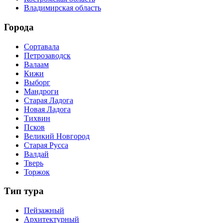
Владимирская область
Города
Сортавала
Петрозаводск
Валаам
Кижи
Выборг
Мандроги
Старая Ладога
Новая Ладога
Тихвин
Псков
Великий Новгород
Старая Русса
Валдай
Тверь
Торжок
Тип тура
Пейзажный
Архитектурный