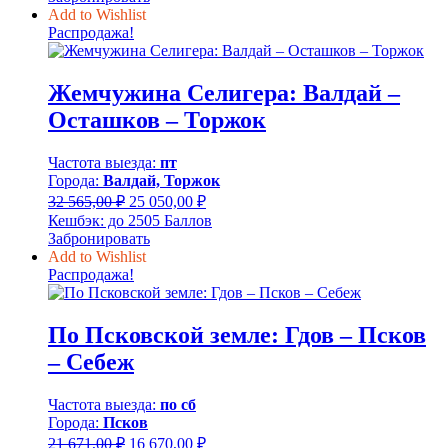
810,00 ₽
Add to Wishlist
–
Распродажа!
18
230,00 ₽
Жемчужина Селигера: Валдай –
Осташков – Торжок
Частота выезда:
пт
Города:
Валдай, Торжок
Первоначальная
Текущая
32 565,00
₽
25 050,00
₽
цена
цена:
Кешбэк:
до 2505 Баллов
составляла
25
Забронировать
32
050,00 ₽.
Add to Wishlist
565,00 ₽.
Распродажа!
По Псковской земле: Гдов – Псков
– Себеж
Частота выезда:
по сб
Города:
Псков
Первоначальная
Текущая
21 671,00
₽
16 670,00
₽