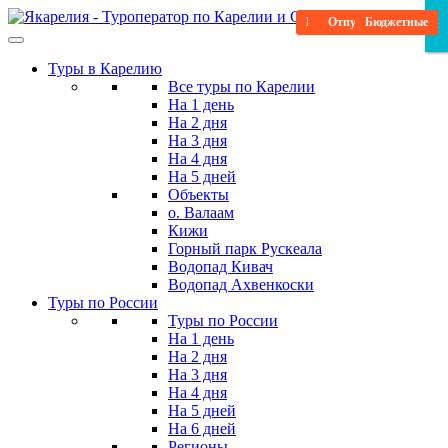
Skip
В гости к Деду Морозу
Вкусные дегустации
Отпуск в Карелии
Научитесь новому
Бюджетные
Бюджетные
Бюджетные
Гастро-тур
×
×
×
to
the
Туры в Карелию
content
Все туры по Карелии
На 1 день
На 2 дня
На 3 дня
На 4 дня
На 5 дней
Объекты
о. Валаам
Кижи
Горный парк Рускеала
Водопад Кивач
Водопад Ахвенкоски
Туры по России
Туры по России
На 1 день
На 2 дня
На 3 дня
На 4 дня
На 5 дней
На 6 дней
Регионы