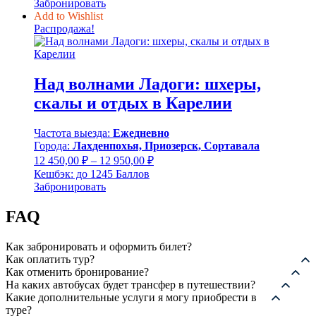
Забронировать
23
700,00 ₽.
Add to Wishlist
010,00 ₽.
Распродажа!
Над волнами Ладоги: шхеры,
скалы и отдых в Карелии
Частота выезда:
Ежедневно
Города:
Лахденпохья, Приозерск, Сортавала
Диапазон
12 450,00
₽
–
12 950,00
₽
цен:
Кешбэк:
до 1245 Баллов
12
Забронировать
450,00 ₽
–
FAQ
12
950,00 ₽
Как забронировать и оформить билет?
Как оплатить тур?
Как отменить бронирование?
На каких автобусах будет трансфер в путешествии?
Какие дополнительные услуги я могу приобрести в
туре?