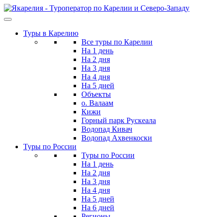
Skip
to
the
Туры в Карелию
content
Все туры по Карелии
На 1 день
На 2 дня
На 3 дня
На 4 дня
На 5 дней
Объекты
о. Валаам
Кижи
Горный парк Рускеала
Водопад Кивач
Водопад Ахвенкоски
Туры по России
Туры по России
На 1 день
На 2 дня
На 3 дня
На 4 дня
На 5 дней
На 6 дней
Регионы