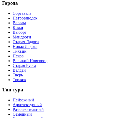
Города
Сортавала
Петрозаводск
Валаам
Кижи
Выборг
Мандроги
Старая Ладога
Новая Ладога
Тихвин
Псков
Великий Новгород
Старая Русса
Валдай
Тверь
Торжок
Тип тура
Пейзажный
Архитектурный
Развлекательный
Семейный