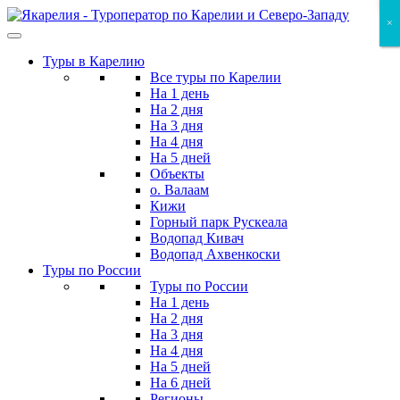
Skip
×
×
×
to
the
Туры в Карелию
content
Все туры по Карелии
На 1 день
На 2 дня
На 3 дня
На 4 дня
На 5 дней
Объекты
о. Валаам
Кижи
Горный парк Рускеала
Водопад Кивач
Водопад Ахвенкоски
Туры по России
Туры по России
На 1 день
На 2 дня
На 3 дня
На 4 дня
На 5 дней
На 6 дней
Регионы