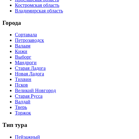
Костромская область
Владимирская область
Города
Сортавала
Петрозаводск
Валаам
Кижи
Выборг
Мандроги
Старая Ладога
Новая Ладога
Тихвин
Псков
Великий Новгород
Старая Русса
Валдай
Тверь
Торжок
Тип тура
Пейзажный