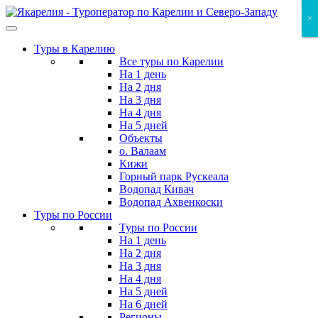
Skip
×
×
×
to
the
Туры в Карелию
content
Все туры по Карелии
На 1 день
На 2 дня
На 3 дня
На 4 дня
На 5 дней
Объекты
о. Валаам
Кижи
Горный парк Рускеала
Водопад Кивач
Водопад Ахвенкоски
Туры по России
Туры по России
На 1 день
На 2 дня
На 3 дня
На 4 дня
На 5 дней
На 6 дней
Регионы