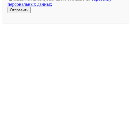
поле
персональных данных
пустым.