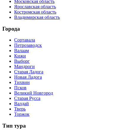
Московская область
Ярославская область
Костромская область
Владимирская область
Города
Сортавала
Петрозаводск
Валаам
Кижи
Выборг
Мандроги
Старая Ладога
Новая Ладога
Тихвин
Псков
Великий Новгород
Старая Русса
Валдай
Тверь
Торжок
Тип тура