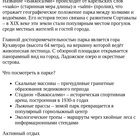
Название «Ваккосалми» происходит от карельских слов
«vaako» (старинная мера длины) и «salmi» (пролив), что
отражает географическое положение парка между холмами и
водоёмами. Его история тесно связана с развитием Сортавалы
– в XIX веке эти земли стали популярным местом прогулок
среди местных жителей и гостей города.
Главной достопримечательностью парка является гора
Кухавуори (высота 64 метра), на вершину которой ведёт
живописная лестница. С обзорной площадки открывается
панорамный вид на город, Ладожское озеро и окрестные
острова.
Что посмотреть в парке?
Скальные массивы – причудливые гранитные
образования ледникового периода
Стадион «Ваккосалми» – историческая спортивная
арена, построенная в 1930-х годах
Лыжные nрассы – зимой парк превращается в
популярный горнолыжный центр
Экологические тропы – маршруты через хвойные леса с
информационными стендами
Активный отдых