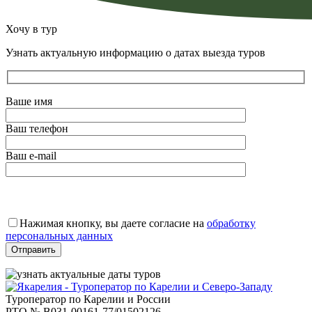
Хочу в тур
Узнать актуальную информацию о датах выезда туров
Ваше имя
Ваш телефон
Ваш e-mail
Оставьте
это
Нажимая кнопку, вы даете согласие на
обработку
поле
персональных данных
пустым.
Туроператор по Карелии и России
РТО № В031-00161-77/01502126