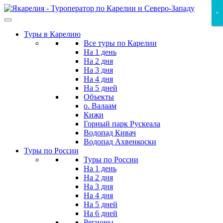
Skip
×
×
×
to
the
Туры в Карелию
content
Все туры по Карелии
На 1 день
На 2 дня
На 3 дня
На 4 дня
На 5 дней
Объекты
о. Валаам
Кижи
Горный парк Рускеала
Водопад Кивач
Водопад Ахвенкоски
Туры по России
Туры по России
На 1 день
На 2 дня
На 3 дня
На 4 дня
На 5 дней
На 6 дней
Регионы