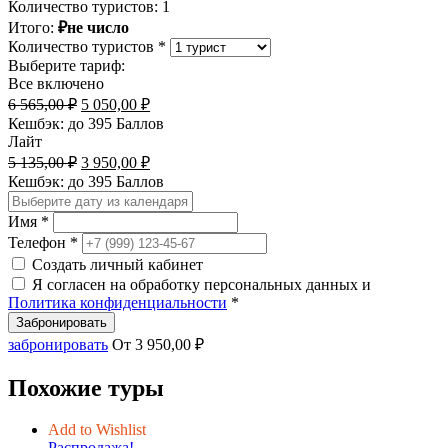
Количество туристов:
1
Итого:
₽не число
Количество туристов *
Выберите тариф:
Все включено
Первоначальная
Текущая
6 565,00
₽
5 050,00
₽
цена
цена:
Кешбэк:
до 395 Баллов
составляла
5
Лайт
6
050,00 ₽.
Первоначальная
Текущая
5 135,00
₽
3 950,00
₽
565,00 ₽.
цена
цена:
Кешбэк:
до 395 Баллов
составляла
3
5
950,00 ₽.
Имя *
135,00 ₽.
Телефон *
Создать личный кабинет
Я согласен на обработку персональных данных и
Политика конфиденциальности
*
Забронировать
забронировать
От
3 950,00
₽
Похожие туры
Add to Wishlist
Распродажа!