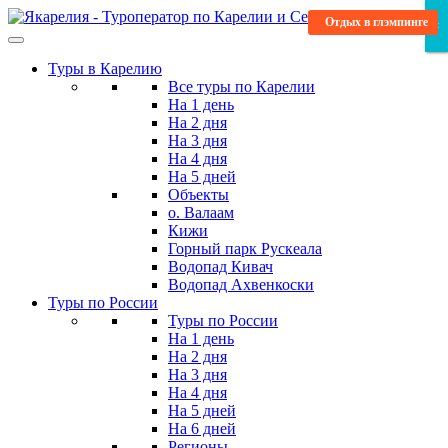
Skip
Вкусные дегустации
Отдых в глэмпинге
Отдых в глэмпинге
Научитесь новому
Развлекательный
Исторический
Насыщенный
Водные туры
×
×
×
to
the
Туры в Карелию
content
Все туры по Карелии
На 1 день
На 2 дня
На 3 дня
На 4 дня
На 5 дней
Объекты
о. Валаам
Кижи
Горный парк Рускеала
Водопад Кивач
Водопад Ахвенкоски
Туры по России
Туры по России
На 1 день
На 2 дня
На 3 дня
На 4 дня
На 5 дней
На 6 дней
Регионы