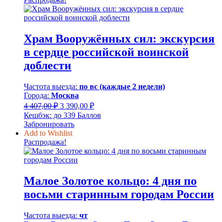
Храм Вооружённых сил: экскурсия
в сердце российской воинской
доблести
Частота выезда:
по вс (каждые 2 недели)
Города:
Москва
Первоначальная
Текущая
4 407,00
₽
3 390,00
₽
цена
цена:
Кешбэк:
до 339 Баллов
составляла
3
Забронировать
4
390,00 ₽.
Add to Wishlist
407,00 ₽.
Распродажа!
Малое Золотое кольцо: 4 дня по
восьми старинным городам России
Частота выезда:
чт