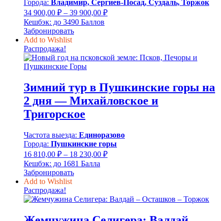
Города:
Владимир, Сергиев-Посад, Суздаль, Торжок
Диапазон
34 900,00
₽
–
39 900,00
₽
цен:
Кешбэк:
до 3490 Баллов
34
Забронировать
900,00 ₽
Add to Wishlist
–
Распродажа!
39
900,00 ₽
Зимний тур в Пушкинские горы на
2 дня — Михайловское и
Тригорское
Частота выезда:
Единоразово
Города:
Пушкинские горы
Диапазон
16 810,00
₽
–
18 230,00
₽
цен:
Кешбэк:
до 1681 Балла
16
Забронировать
810,00 ₽
Add to Wishlist
–
Распродажа!
18
230,00 ₽
Жемчужина Селигера: Валдай –