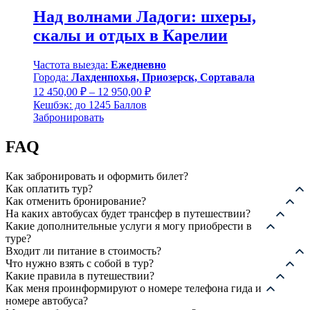
Над волнами Ладоги: шхеры,
скалы и отдых в Карелии
Частота выезда:
Ежедневно
Города:
Лахденпохья, Приозерск, Сортавала
Диапазон
12 450,00
₽
–
12 950,00
₽
цен:
Кешбэк:
до 1245 Баллов
12
Забронировать
450,00 ₽
–
FAQ
12
950,00 ₽
Как забронировать и оформить билет?
Как оплатить тур?
Как отменить бронирование?
На каких автобусах будет трансфер в путешествии?
Какие дополнительные услуги я могу приобрести в
туре?
Входит ли питание в стоимость?
Что нужно взять с собой в тур?
Какие правила в путешествии?
Как меня проинформируют о номере телефона гида и
номере автобуса?