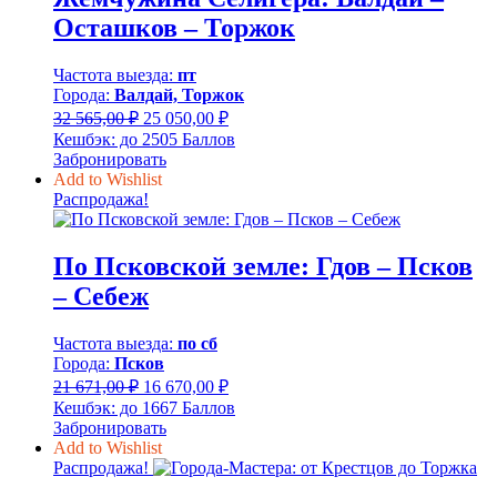
Осташков – Торжок
Частота выезда:
пт
Города:
Валдай, Торжок
Первоначальная
Текущая
32 565,00
₽
25 050,00
₽
цена
цена:
Кешбэк:
до 2505 Баллов
составляла
25
Забронировать
32
050,00 ₽.
Add to Wishlist
565,00 ₽.
Распродажа!
По Псковской земле: Гдов – Псков
– Себеж
Частота выезда:
по сб
Города:
Псков
Первоначальная
Текущая
21 671,00
₽
16 670,00
₽
цена
цена:
Кешбэк:
до 1667 Баллов
составляла
16
Забронировать
21
670,00 ₽.
Add to Wishlist
671,00 ₽.
Распродажа!