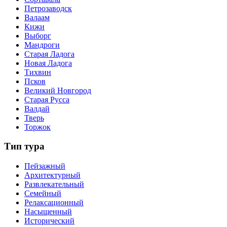
Петрозаводск
Валаам
Кижи
Выборг
Мандроги
Старая Ладога
Новая Ладога
Тихвин
Псков
Великий Новгород
Старая Русса
Валдай
Тверь
Торжок
Тип тура
Пейзажный
Архитектурный
Развлекательный
Семейный
Релаксационный
Насыщенный
Исторический