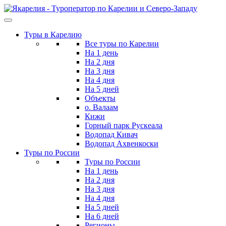
Skip
to
the
Туры в Карелию
content
Все туры по Карелии
На 1 день
На 2 дня
На 3 дня
На 4 дня
На 5 дней
Объекты
о. Валаам
Кижи
Горный парк Рускеала
Водопад Кивач
Водопад Ахвенкоски
Туры по России
Туры по России
На 1 день
На 2 дня
На 3 дня
На 4 дня
На 5 дней
На 6 дней
Регионы