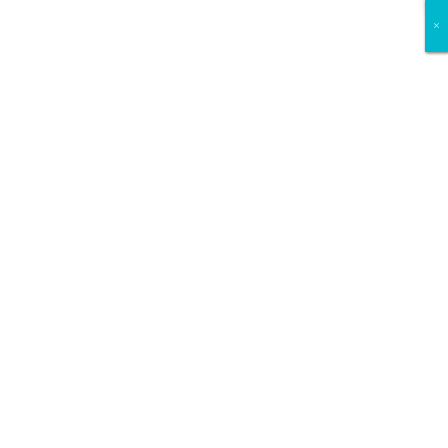
×
×
×