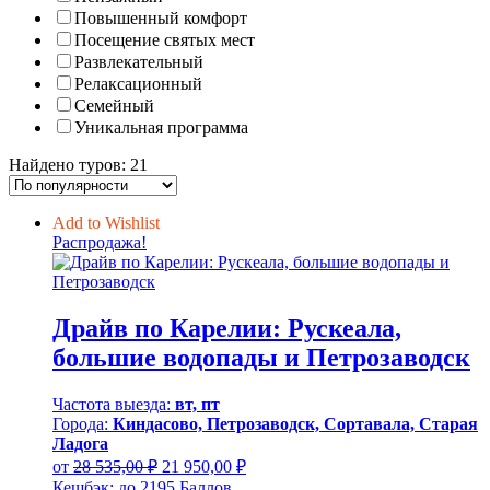
Повышенный комфорт
Посещение святых мест
Развлекательный
Релаксационный
Семейный
Уникальная программа
Найдено туров: 21
Add to Wishlist
Распродажа!
Драйв по Карелии: Рускеала,
большие водопады и Петрозаводск
Частота выезда:
вт, пт
Города:
Киндасово, Петрозаводск, Сортавала, Старая
Ладога
Первоначальная
Текущая
от
28 535,00
₽
21 950,00
₽
цена
цена:
Кешбэк:
до 2195 Баллов