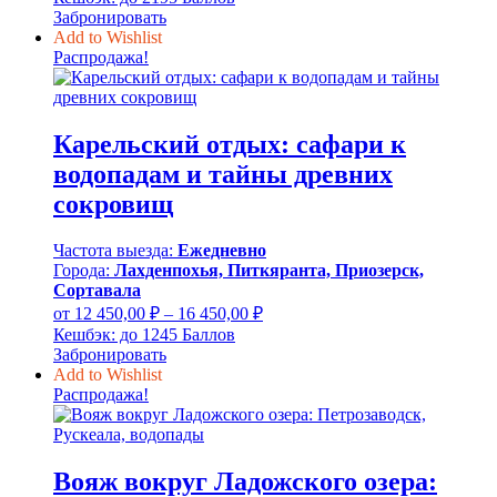
составляла
21
Забронировать
28
950,00 ₽.
Add to Wishlist
535,00 ₽.
Распродажа!
Карельский отдых: сафари к
водопадам и тайны древних
сокровищ
Частота выезда:
Ежедневно
Города:
Лахденпохья, Питкяранта, Приозерск,
Сортавала
Диапазон
от
12 450,00
₽
–
16 450,00
₽
цен:
Кешбэк:
до 1245 Баллов
12
Забронировать
450,00 ₽
Add to Wishlist
–
Распродажа!
16
450,00 ₽
Вояж вокруг Ладожского озера: