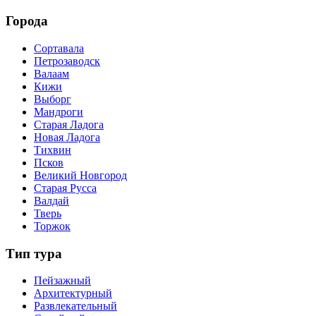
Города
Сортавала
Петрозаводск
Валаам
Кижи
Выборг
Мандроги
Старая Ладога
Новая Ладога
Тихвин
Псков
Великий Новгород
Старая Русса
Валдай
Тверь
Торжок
Тип тура
Пейзажный
Архитектурный
Развлекательный