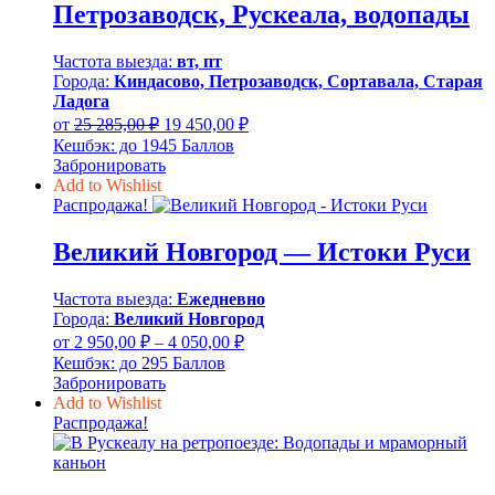
Петрозаводск, Рускеала, водопады
Частота выезда:
вт, пт
Города:
Киндасово, Петрозаводск, Сортавала, Старая
Ладога
Первоначальная
Текущая
от
25 285,00
₽
19 450,00
₽
цена
цена:
Кешбэк:
до 1945 Баллов
составляла
19
Забронировать
25
450,00 ₽.
Add to Wishlist
285,00 ₽.
Распродажа!
Великий Новгород — Истоки Руси
Частота выезда:
Ежедневно
Города:
Великий Новгород
Диапазон
от
2 950,00
₽
–
4 050,00
₽
цен:
Кешбэк:
до 295 Баллов
2
Забронировать
950,00 ₽
Add to Wishlist
–
Распродажа!
4
050,00 ₽