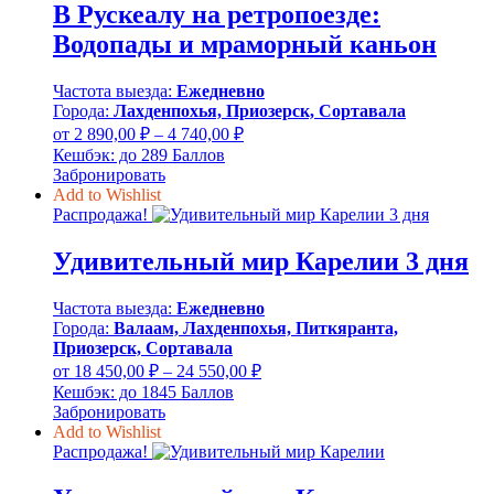
В Рускеалу на ретропоезде:
Водопады и мраморный каньон
Частота выезда:
Ежедневно
Города:
Лахденпохья, Приозерск, Сортавала
Диапазон
от
2 890,00
₽
–
4 740,00
₽
цен:
Кешбэк:
до 289 Баллов
2
Забронировать
890,00 ₽
Add to Wishlist
–
Распродажа!
4
Удивительный мир Карелии 3 дня
740,00 ₽
Частота выезда:
Ежедневно
Города:
Валаам, Лахденпохья, Питкяранта,
Приозерск, Сортавала
Диапазон
от
18 450,00
₽
–
24 550,00
₽
цен:
Кешбэк:
до 1845 Баллов
18
Забронировать
450,00 ₽
Add to Wishlist
–
Распродажа!
24
550,00 ₽