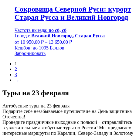
Сокровища Северной Руси: курорт
Старая Русса и Великий Новгород
Частота выезда:
по сб, сб
Города:
Великий Новгород, Старая Русса
Диапазон
от
10 950,00
₽
–
13 650,00
₽
цен:
Кешбэк:
до 1095 Баллов
10
Забронировать
950,00 ₽
1
–
2
13
3
650,00 ₽
→
Туры на 23 февраля
Автобусные туры на 23 февраля
Подарите себе незабываемое путешествие на День защитника
Отечества!
Проведите праздничные выходные с пользой – отправляйтесь
в увлекательные автобусные туры по России! Мы предлагаем
интересные маршруты по Карелии, Северо-Западу и Золотому